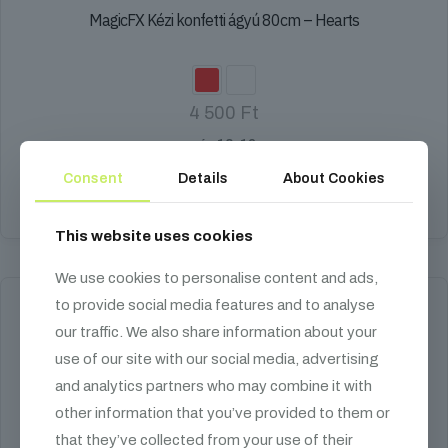
MagicFX Kézi konfetti ágyú 80cm – Hearts
4 500
Ft
papír, 10-12 m
Consent
Details
About Cookies
Opciók választása
Ennek
This website uses cookies
a
terméknek
We use cookies to personalise content and ads,
több
to provide social media features and to analyse
variációja
van.
our traffic. We also share information about your
A
use of our site with our social media, advertising
változatok
a
and analytics partners who may combine it with
termékoldalon
other information that you’ve provided to them or
választhatók
that they’ve collected from your use of their
ki