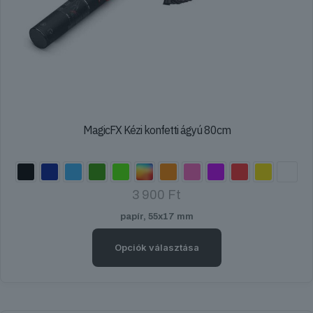
MagicFX Kézi konfetti ágyú 80cm
3 900
Ft
papír, 55x17 mm
Opciók választása
Ennek
a
terméknek