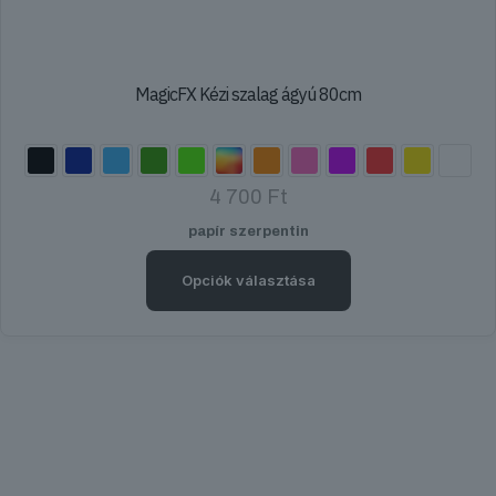
MagicFX Kézi szalag ágyú 80cm
4 700
Ft
papír szerpentin
Opciók választása
Ennek
a
terméknek
több
variációja
van.
A
változatok