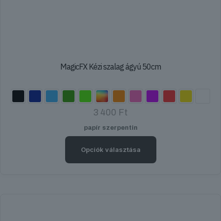
MagicFX Kézi szalag ágyú 50cm
3 400
Ft
papír szerpentin
Opciók választása
Ennek
a
terméknek
több
variációja
van.