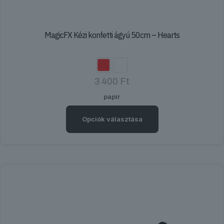
MagicFX Kézi konfetti ágyú 50cm – Hearts
3 400
Ft
papír
Opciók választása
Ennek
a
terméknek
több
variációja
van.
A
változatok
a