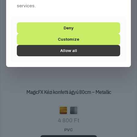
services.
Deny
Customize
Allow all
MagicFX Kézi konfetti ágyú 80cm – Metallic
4 800
Ft
PVC