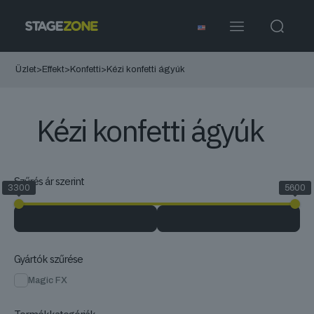
Üzlet
>
Effekt
>
Konfetti
>
Kézi konfetti ágyúk
Kézi konfetti ágyúk
Szűrés ár szerint
3300
5600
Gyártók szűrése
Magic FX