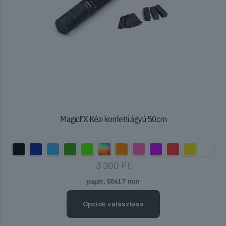
MagicFX Kézi konfetti ágyú 50cm
3 300
Ft
papír, 55x17 mm
Opciók választása
Ennek