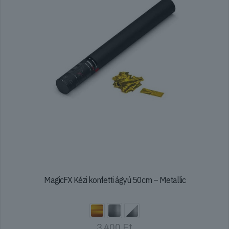
termékoldalon
választhatók
ki
MagicFX Kézi konfetti ágyú 50cm – Metallic
3 400
Ft