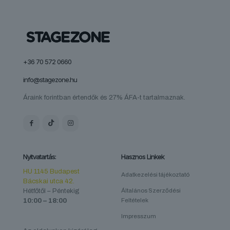
a
termékoldalon
választhatók
ki
+36 70 572 0660
info@stagezone.hu
Áraink forintban értendők és 27% ÁFA-t tartalmaznak.
Nyitvatartás:
Hasznos Linkek
HU 1145 Budapest
Adatkezelési tájékoztató
Bácskai utca 42.
Hétfőtől – Péntekig
Általános Szerződési
10:00 – 18:00
Feltételek
Impresszum