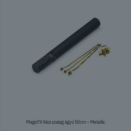
A
változatok
a
termékoldalon
választhatók
ki
MagicFX Kézi szalag ágyú 50cm – Metallic