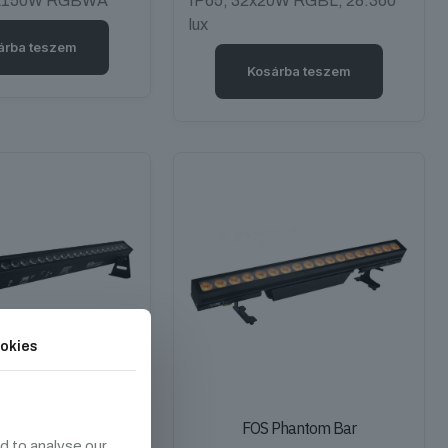
2x150W RGBWA
IP65, 32x20W RGBL, 28.360
lux
árba teszem
Kosárba teszem
okies
Luminus Bar
FOS Phantom Bar
d to analyse our