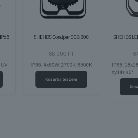
IP65
SHEHDS Coralpar COB 200
SHEHDS LE
68 990
Ft
6
+UV
IP65, 4x50W, 2700K-6500K
IP65, 18x
nyitás 40°
Kosárba teszem
Kos