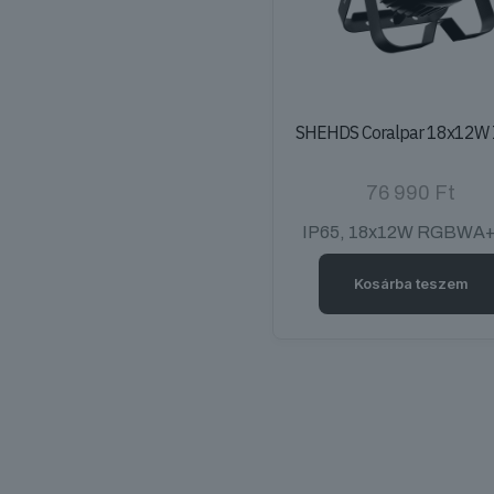
SHEHDS Coralpar 18x12W 
76 990
Ft
IP65, 18x12W RGBWA
Kosárba teszem