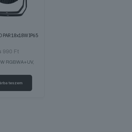
D PAR 18x18W IP65
4 990
Ft
18W RGBWA+UV,
árba teszem