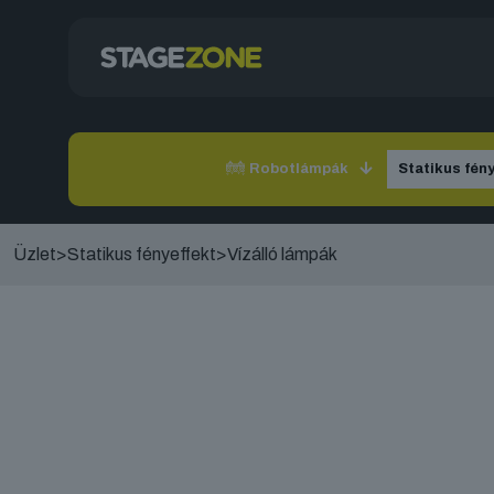
Robotlámpák
Statikus fén
Üzlet
>
Statikus fényeffekt
>
Vízálló lámpák