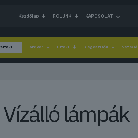
Kezdőlap
RÓLUNK
KAPCSOLAT
yeffekt
Hardver
Effekt
Kiegészítők
Vezérlő
Vízálló lámpák