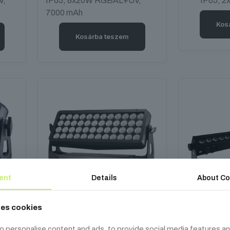
V,
IP65, 8x20W RGBAL+UV,
IP65, 
7000 mAh
Kos
Kosárba teszem
ent
Details
About Co
ses cookies
FOS F9 PRO
FOS 
o personalise content and ads, to provide social media features an