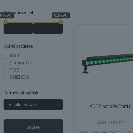
Szűrés ár szerint
64990
618990
Gyártók szűrése
ADJ
Eliminator
FOS
SHEHDS
Termékkategóriák
ADJ ElectraPix Bar 16
559 990
Ft
Szűrés