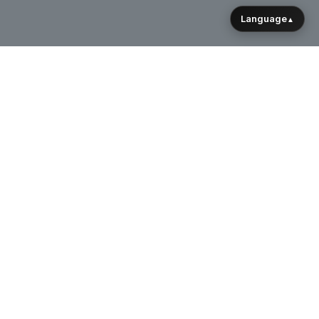
Language
▲
Hasznos Linkek
Adatkezelési tájékoztató
Általános Szerződési Feltételek
Impresszum
Rólunk
Kapcsolat