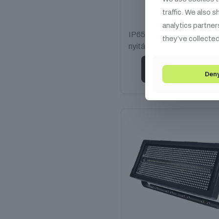
traffic. We also 
295 990
Ft
analytics partner
IP65, 24x20W RGBALC,
they’ve collected
nyitás 25°
Kosárba teszem
Den