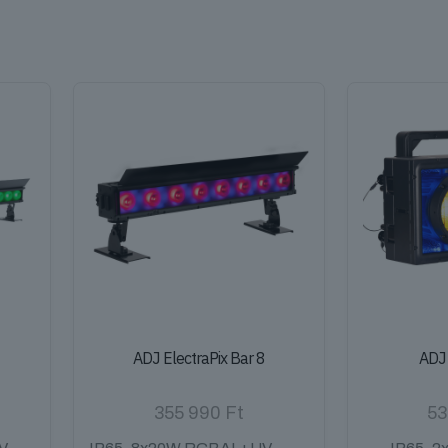
ADJ ElectraPix Bar 8
ADJ
355 990
Ft
53