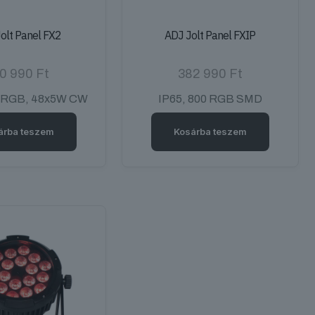
olt Panel FX2
ADJ Jolt Panel FXIP
0 990
Ft
382 990
Ft
 RGB, 48x5W CW
IP65, 800 RGB SMD
árba teszem
Kosárba teszem