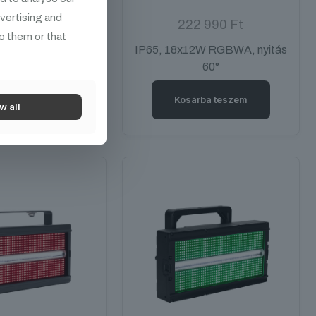
dvertising and
9 990
Ft
222 990
Ft
o them or that
4W RGBW, üzemidő
IP65, 18x12W RGBWA, nyitás
12 óra
60°
árba teszem
Kosárba teszem
w all