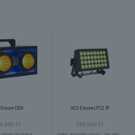
 Encore DBX
ADJ Encore LP32 IP
9 990
Ft
555 990
Ft