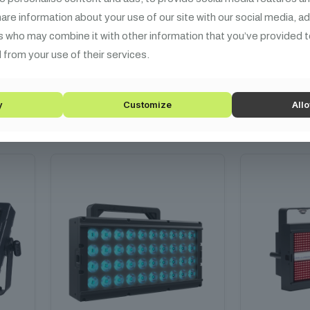
share information about your use of our site with our social media, a
427 990
Ft
12
s who may combine it with other information that you’ve provided t
IP65, 48x20W RGBW, nyitás
IP65, 24x
 from your use of their services.
25°
Kosárba teszem
Kos
y
Customize
Allo