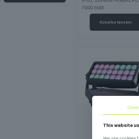
IP65, 16x40W RGBAL+U
7000 mAh
Kosárba teszem
Cons
This website u
FOS F3 PRO
We use cookies t