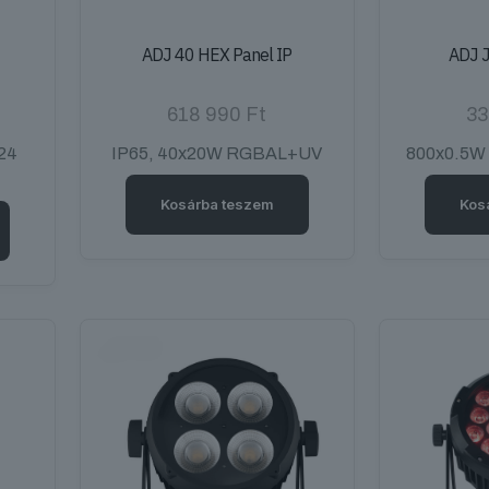
ADJ 40 HEX Panel IP
ADJ J
618 990
Ft
33
24
IP65, 40x20W RGBAL+UV
800x0.5W
Kosárba teszem
Kos