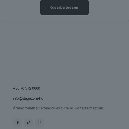
Kosárba teszem
+36 70 572 0660
info@stagezone.hu
Áraink forintban értendők és 27% ÁFA-t tartalmaznak.