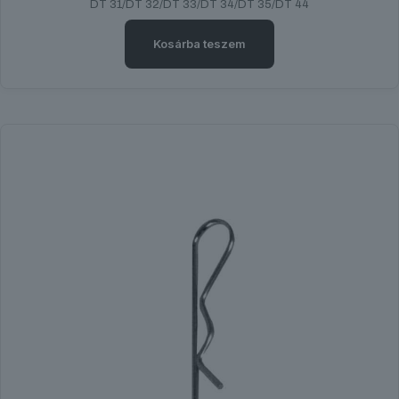
DT 31/DT 32/DT 33/DT 34/DT 35/DT 44
Kosárba teszem