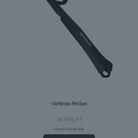
Vertitruss Pinclaw
34 990
Ft
traverz kalapács