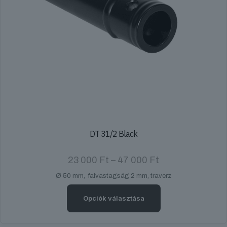
DT 31/2 Black
Ártartomány:
23 000
Ft
–
47 000
Ft
23
Ø 50 mm, falvastagság 2 mm, traverz
000 Ft
-
47
Opciók választása
000 Ft
Ennek