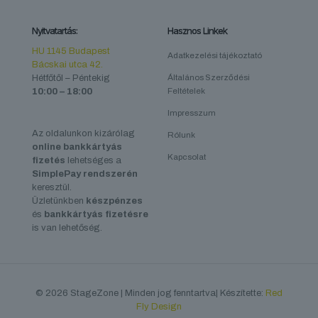
Nyitvatartás:
Hasznos Linkek
HU 1145 Budapest
Adatkezelési tájékoztató
Bácskai utca 42.
Hétfőtől – Péntekig
Általános Szerződési
10:00 – 18:00
Feltételek
Impresszum
Az oldalunkon kizárólag
Rólunk
online bankkártyás
Kapcsolat
fizetés
lehetséges a
SimplePay rendszerén
keresztül.
Üzletünkben
készpénzes
és
bankkártyás fizetésre
is van lehetőség.
© 2026 StageZone | Minden jog fenntartva| Készítette:
Red
Fly Design