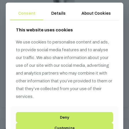
Consent
Details
About Cookies
This website uses cookies
We use cookies to personalise content and ads,
to provide social media features and to analyse
DT 30/40-Terminal Piece Black
our traffic. We also share information about your
use of our site with our social media, advertising
8 500
Ft
and analytics partners who may combine it with
traverz végzáró
other information that you’ve provided to them or
that they’ve collected from your use of their
Kosárba teszem
services.
Deny
Customize