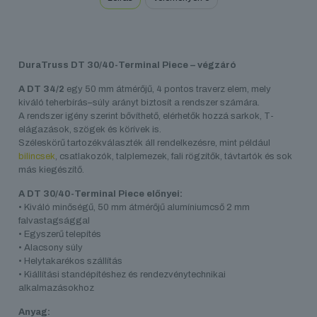
DuraTruss DT 30/40-Terminal Piece – végzáró
A DT 34/2
egy 50 mm átmérőjű, 4 pontos traverz elem, mely
kiváló teherbírás–súly arányt biztosít a rendszer számára.
A rendszer igény szerint bővíthető, elérhetők hozzá sarkok, T-
elágazások, szögek és körívek is.
Széleskörű tartozékválaszték áll rendelkezésre, mint például
bilincsek
, csatlakozók, talplemezek, fali rögzítők, távtartók és sok
más kiegészítő.
A DT 30/40-Terminal Piece előnyei:
• Kiváló minőségű, 50 mm átmérőjű alumíniumcső 2 mm
falvastagsággal
• Egyszerű telepítés
• Alacsony súly
• Helytakarékos szállítás
• Kiállítási standépítéshez és rendezvénytechnikai
alkalmazásokhoz
Anyag: