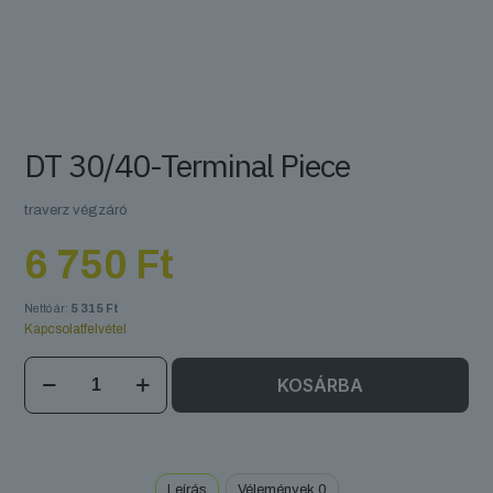
DT 30/40-Terminal Piece
traverz végzáró
6 750
Ft
Nettó ár:
5 315
Ft
Kapcsolatfelvétel
DT
KOSÁRBA
30/40-
Terminal
Piece
mennyiség
Leírás
Vélemények
0