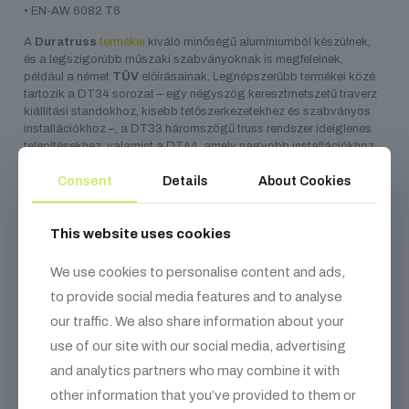
• EN-AW 6082 T6
A
Duratruss
termékei
kiváló minőségű alumíniumból készülnek,
és a legszigorúbb műszaki szabványoknak is megfelelnek,
például a német
TÜV
előírásainak. Legnépszerűbb termékei közé
tartozik a DT34 sorozat – egy négyszög keresztmetszetű traverz
kiállítási standokhoz, kisebb tetőszerkezetekhez és szabványos
installációkhoz –, a DT33 háromszögű truss rendszer ideiglenes
telepítésekhez, valamint a DT44, amely nagyobb installációkhoz
és színpadtetőkhöz alkalmas. Az 5500 m²-es raktárkapacitásuk
Consent
Details
About Cookies
lehetővé teszi, hogy állandó készletet tartsanak fent, így standard
a termékek mindig gyorsan elérhetők.
This website uses cookies
We use cookies to personalise content and ads,
Kapcsolódó
termékek
to provide social media features and to analyse
our traffic. We also share information about your
use of our site with our social media, advertising
and analytics partners who may combine it with
other information that you’ve provided to them or