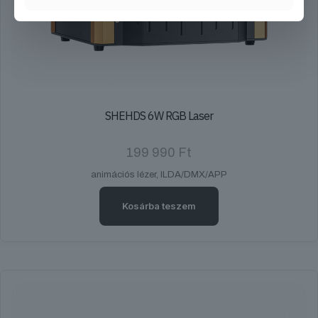
SHEHDS 6W RGB Laser
199 990
Ft
animációs lézer, ILDA/DMX/APP
Kosárba teszem