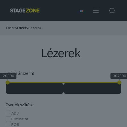
Üzlet
>
Effekt
>
Lézerek
Lézerek
Szűrés ár szerint
129990
394990
Gyártók szűrése
ADJ
Eliminator
FOS