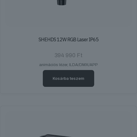
SHEHDS 12W RGB Laser IP65
394 990
Ft
animációs lézer, ILDA/DMX/APP
Kosárba teszem