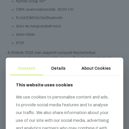
Nyitási szög: 60°
DMX csatornakiosztás: 16/20 CH
RJ45/DMX/ILDA/Bluetooth
Auto és hangvezérelt mód
Aktív hűtés
IP20
A Shehds 2015-ben alapított színpadi fénytechnikai
berendezésekre szakosodott
vállalat
. Termékeik megbízható
minőséget és anyaghasználatot biztosítanak, melyek számos
Consent
Details
About Cookies
felhasználási körben megállják helyüket. CE, ROHS, UL, FCC, TP,
TC, SAA és egyéb biztonsági tanúsítvánnyal rendelkeznek. A
márka mára már a fénytechnikai szegmens egyik megbízható
This website uses cookies
szereplőjévé vált.
We use cookies to personalise content and ads,
to provide social media features and to analyse
our traffic. We also share information about your
Kapcsolódó
termékek
use of our site with our social media, advertising
and analytics partners who may combine it with