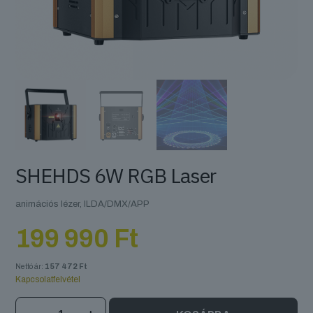
SHEHDS 6W RGB Laser
animációs lézer, ILDA/DMX/APP
199 990
Ft
Nettó ár:
157 472
Ft
Kapcsolatfelvétel
SHEHDS