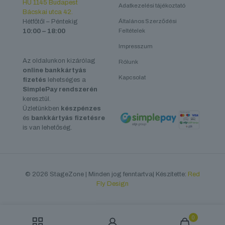
HU 1145 Budapest
Adatkezelési tájékoztató
Bácskai utca 42.
Hétfőtől – Péntekig
Általános Szerződési
10:00 – 18:00
Feltételek
Impresszum
Az oldalunkon kizárólag
Rólunk
online bankkártyás
Kapcsolat
fizetés
lehetséges a
SimplePay rendszerén
keresztül.
Üzletünkben
készpénzes
és
bankkártyás fizetésre
is van lehetőség.
© 2026 StageZone | Minden jog fenntartva| Készítette:
Red
Fly Design
0