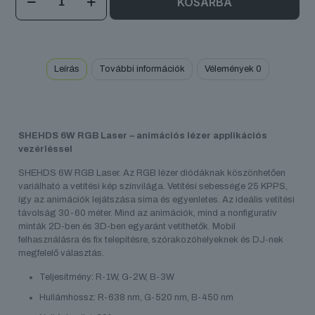
KOSÁRBA
6W
RGB
Laser
mennyiség
Leírás
További információk
Vélemények
0
SHEHDS 6W RGB Laser – animációs lézer applikációs
vezérléssel
SHEHDS 6W RGB Laser. Az RGB lézer diódáknak köszönhetően
variálható a vetítési kép színvilága. Vetítési sebessége 25 KPPS,
így az animációk lejátszása sima és egyenletes. Az ideális vetítési
távolság 30-60 méter. Mind az animációk, mind a nonfiguratív
minták 2D-ben és 3D-ben egyaránt vetíthetők. Mobil
felhasználásra és fix telepítésre, szórakozóhelyeknek és DJ-nek
megfelelő választás.
Teljesítmény: R-1W, G-2W, B-3W
Hullámhossz: R-638 nm, G-520 nm, B-450 nm