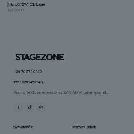
SHEHDS 12W RGB Laser
349 990
Ft
+36 70 572 0660
info@stagezone.hu
Áraink forintban értendők és 27% ÁFA-t tartalmaznak.
Nyitvatartás:
Hasznos Linkek