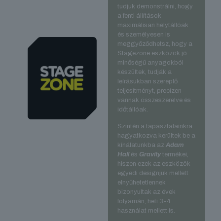
tudjuk demonstrálni, hogy
a fenti állítások
maximálisan helytállóak
és személyesen is
meggyőződhetsz, hogy a
Stagezone eszközök jó
minőségű anyagokból
készültek, tudják a
leírásukban szereplő
teljesítményt, precízen
vannak összeszerelve és
időtállóak.
Szintén a tapasztalainkra
hagyatkozva kerültek be a
kínálatunkba az
Adam
Hall
és
Gravity
termékei,
hiszen ezek az eszközök
egyedi designjuk mellett
elnyűhetetlennek
bizonyultak az évek
folyamán, heti 3-4
használat mellett is.