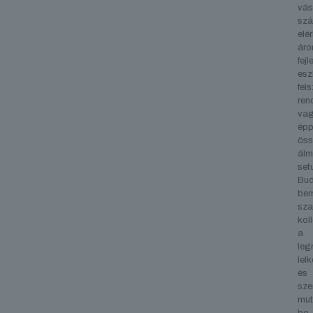
vás
sz
elé
áro
fejl
esz
fels
ren
va
épp
öss
álm
set
Bud
bem
sza
kol
a
leg
lel
és
szer
mut