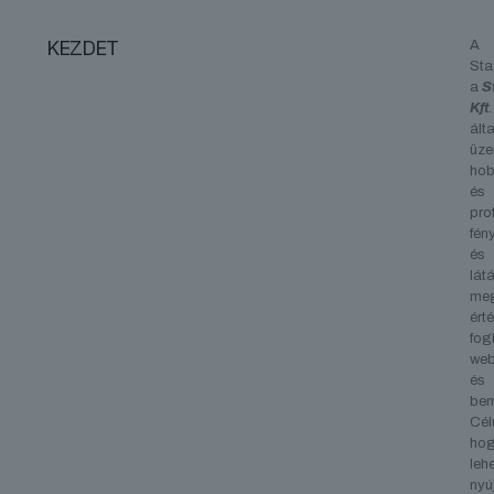
KEZDET
A
Sta
a
S
Kft
.
álta
üze
hob
és
pro
fén
és
lát
me
ért
fog
we
és
bem
Cél
ho
leh
nyú