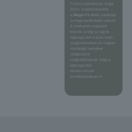
Fontos kiemelnünk, hogy
2024. szeptemberétől
a
Magic Fx
effekt palettája
is megvásárolható nálunk.
A márkanév magáért
beszél, a cég az egyik
legnagyobb a piac ezen
szegmensében és magas
minőségű termékei
világszerte
megtalálhatóak még a
legnagyobb
rendezvények
installációjában is.