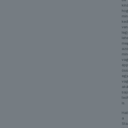
be
kín
ho
min
ked
ven
leg
leh
meg
az
min
va
ép
öss
egy
va
aká
saj
tec
is.
Hab
a
Sta