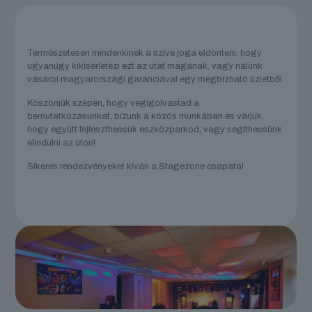
Természetesen mindenkinek a szíve joga eldönteni, hogy
ugyanúgy kikísérletezi ezt az utat magának, vagy nálunk
vásárol magyarországi garanciával egy megbízható üzletből.
Köszönjük szépen, hogy végigolvastad a
bemutatkozásunkat, bízunk a közös munkában és várjuk,
hogy együtt fejleszthessük eszközparkod, vagy segíthessünk
elindulni az úton!
Sikeres rendezvényeket kíván a Stagezone csapata!