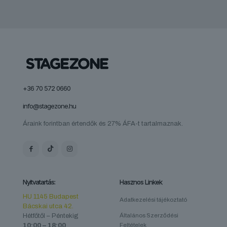
+36 70 572 0660
info@stagezone.hu
Áraink forintban értendők és 27% ÁFA-t tartalmaznak.
Nyitvatartás:
Hasznos Linkek
HU 1145 Budapest
Adatkezelési tájékoztató
Bácskai utca 42.
Hétfőtől – Péntekig
Általános Szerződési
10:00 – 18:00
Feltételek