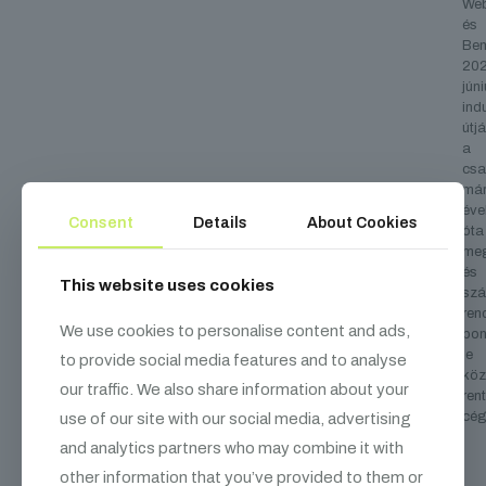
We
és
Bem
202
jún
indu
útjá
a
csa
má
éve
Consent
Details
About Cookies
óta
meg
és
This website uses cookies
szá
ren
We use cookies to personalise content and ads,
bon
le
to provide social media features and to analyse
köz
our traffic. We also share information about your
rent
cég
use of our site with our social media, advertising
and analytics partners who may combine it with
other information that you’ve provided to them or