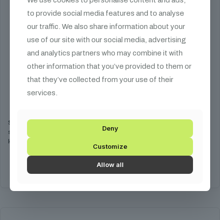
to provide social media features and to analyse
our traffic. We also share information about your
use of our site with our social media, advertising
and analytics partners who may combine it with
other information that you’ve provided to them or
that they’ve collected from your use of their
SHEHDS Szikragép Upside Down
services.
239 990
Ft
SHEHDS Szikragép Upside Down az esküvők,
Deny
szórakozóhelyek és különleges események elengedhetetlen
kelléke. Működésével a varázslatos hangulat garantált.
Customize
Kosárba teszem
Allow all