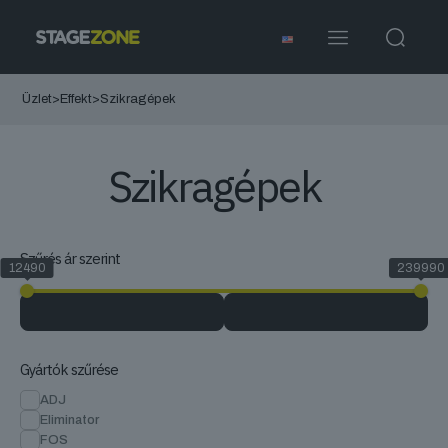
Üzlet
>
Effekt
>
Szikragépek
Szikragépek
Szűrés ár szerint
12490
239990
Gyártók szűrése
ADJ
Eliminator
FOS