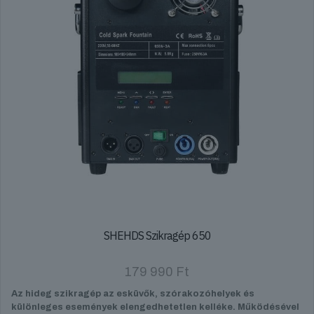
SHEHDS Szikragép 650
179 990
Ft
Az hideg szikragép az esküvők, szórakozóhelyek és
különleges események elengedhetetlen kelléke. Működésével