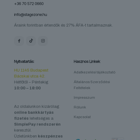
+36 70 572 0660
info@stagezone.hu
Áraink forintban értendők és 27% ÁFA-t tartalmaznak.
Nyitvatartás:
Hasznos Linkek
HU 1145 Budapest
Adatkezelési tájékoztató
Bácskai utca 42.
Hétfőtől – Péntekig
Általános Szerződési
10:00 – 18:00
Feltételek
Impresszum
Az oldalunkon kizárólag
Rólunk
online bankkártyás
Kapcsolat
fizetés
lehetséges a
SimplePay rendszerén
keresztül.
Üzletünkben
készpénzes