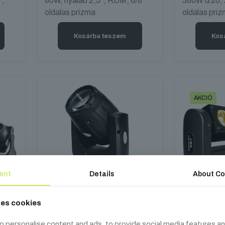
°,
80W, nyaláb 2,5°, RDM, 6/8
380W izzó, 
oldalas prizma
oldalas pri
Kosárba teszem
Kos
AKCIÓ
ent
Details
About Co
ses cookies
FOS Scorpio Beam
SHEHDS M
o personalise content and ads, to provide social media features an