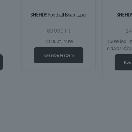
m
SHEHDS Football BeamLaser
SHEHDS
63 990
Ft
14
Tilt 360°, 48W
150W led, n
oldalas kör
Kosárba teszem
Kos