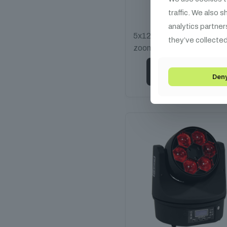
traffic. We also 
599 990
Ft
analytics partner
5x120W, multi beam, RDM
they’ve collected
zoom, led ring
Kosárba teszem
Den