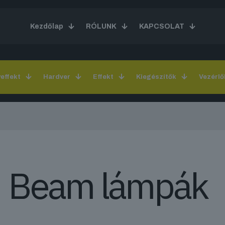
Kezdőlap
RÓLUNK
KAPCSOLAT
yeffekt
Hardver
Effekt
Kiegészítők
Vezérlő
Beam lámpák