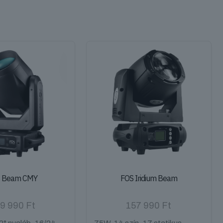
 Beam CMY
FOS Iridium Beam
9 990
Ft
157 990
Ft