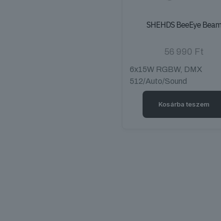
SHEHDS BeeEye Bea
56 990
Ft
6x15W RGBW, DMX
512/Auto/Sound
Kosárba teszem