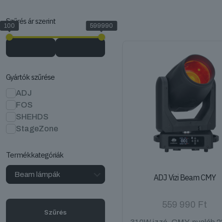
Szűrés ár szerint
100
599990
Gyártók szűrése
ADJ
FOS
SHEHDS
StageZone
Termékkategóriák
ADJ Vizi Beam CMY
559 990
Ft
Szűrés