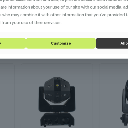
share information about your use of our site with our social media, a
314 990
Ft
219 990
s who may combine it with other information that you’ve provided t
,
200W, 2° nyaláb, 8 oldalas
10x40W 
 from your use of their services.
prizma, 7500K
Kos
Kosárba teszem
y
Customize
Allo