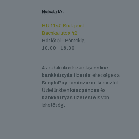
Nyitvatartás:
HU 1145 Budapest
Bácskai utca 42.
Hétfőtől – Péntekig
10:00 – 18:00
.
Az oldalunkon kizárólag
online
bankkártyás fizetés
lehetséges a
SimplePay rendszerén
keresztül.
Üzletünkben
készpénzes
és
bankkártyás fizetésre
is van
lehetőség.