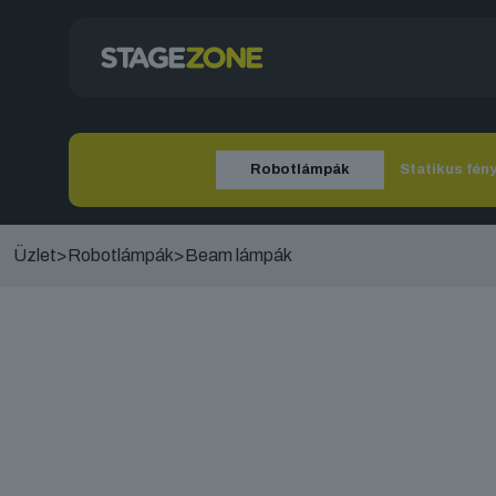
Robotlámpák
Statikus fén
Üzlet
>
Robotlámpák
>
Beam lámpák