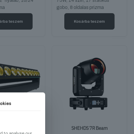
2° nyaláb, 16/24
75W, 14 szín, 17 statikus
zma
gobo, 8 oldalas prizma
árba teszem
Kosárba teszem
okies
oving Bar 10x40W
SHEHDS 7R Beam
d to analyse our