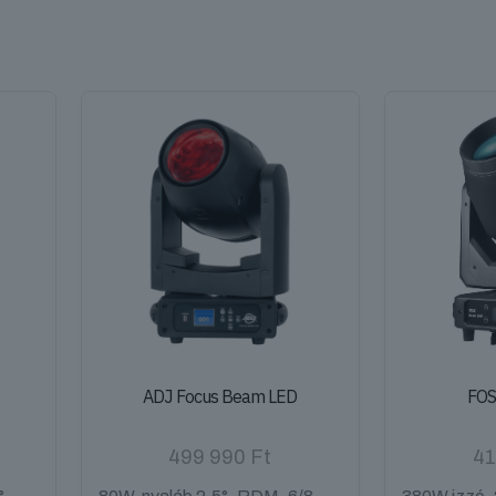
ADJ Focus Beam LED
FOS
499 990
Ft
41