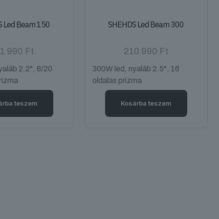
 Led Beam 150
SHEHDS Led Beam 300
1 990
Ft
210 990
Ft
yaláb 2.2°, 8/20
300W led, nyaláb 2.5°, 16
prizma
oldalas prizma
árba teszem
Kosárba teszem