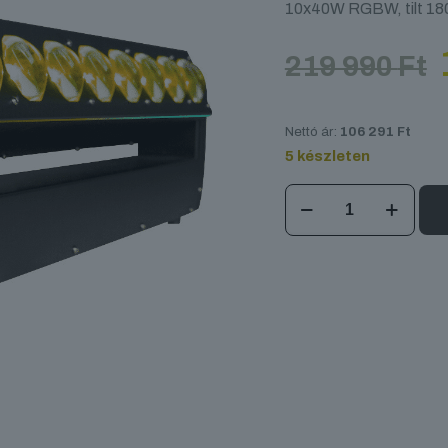
10x40W RGBW, tilt 18
219 990
Ft
Nettó ár:
106 291
Ft
5 készleten
SHEHDS
Moving
Bar
10x40W
mennyiség