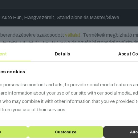
Auto Run, Hangvezérelt, Stand alone és Master/Slave
ai berendezésekre szakosodott
vállalat
. Termékeik megbízható mi
CE, ROHS, UL, FCC, TP, TC, SAA és egyéb biztonsági tanúsítván
évé vált.
ent
Details
About Co
ses cookies
o personalise content and ads, to provide social media features an
pcsolódó
termék
share information about your use of our site with our social media, a
s who may combine it with other information that you’ve provided t
 from your use of their services.
y
Customize
Allo