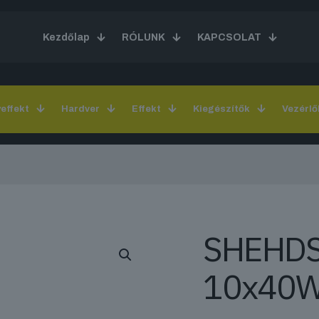
Kezdőlap
RÓLUNK
KAPCSOLAT
yeffekt
Hardver
Effekt
Kiegészítők
Vezérlő
SHEHDS
10x40