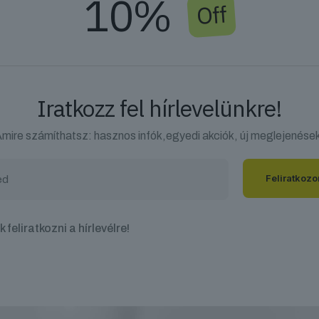
10%
Off
Iratkozz fel hírlevelünkre!
mire számíthatsz: hasznos infók,egyedi akciók, új meglejenése
 feliratkozni a hírlevélre!