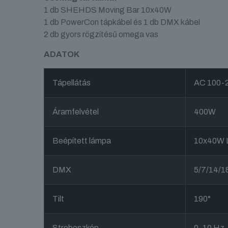
1 db SHEHDS Moving Bar 10x40W
1 db PowerCon tápkábel és 1 db DMX kábel
2 db gyors rögzítésű omega vas
ADATOK
Tápellátás
AC 100-2
Áramfelvétel
400W
Beépített lámpa
10x40W
DMX
5/7/14/1
Tilt
190°
Stroboszkóp
0-10 Hz