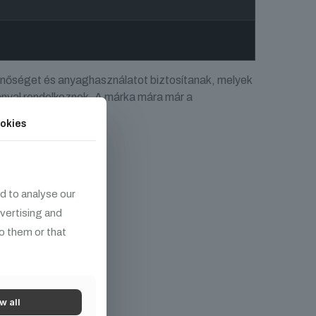
nőséget és anyaghasználatot biztosítanak, melyek
nyal rendelkeznek. A márka mára már a
okies
d to analyse our
ek
dvertising and
o them or that
w all