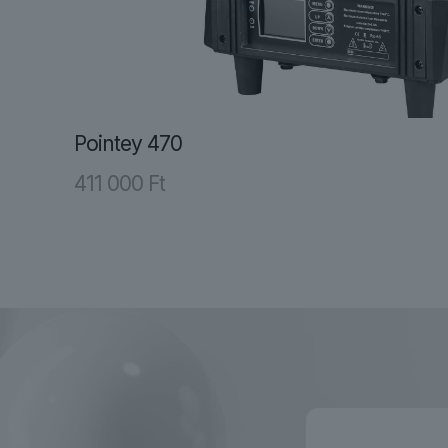
Pointey 470
411 000
Ft