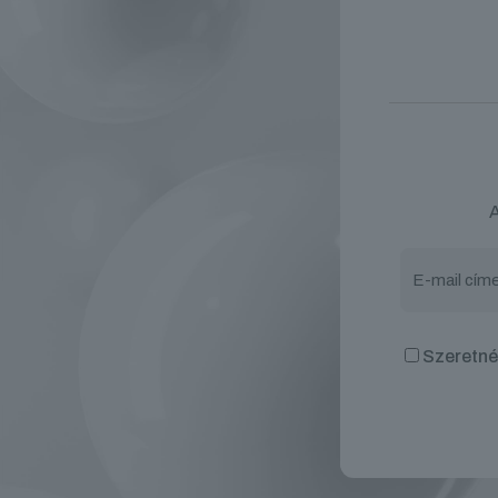
A
Szeretnék