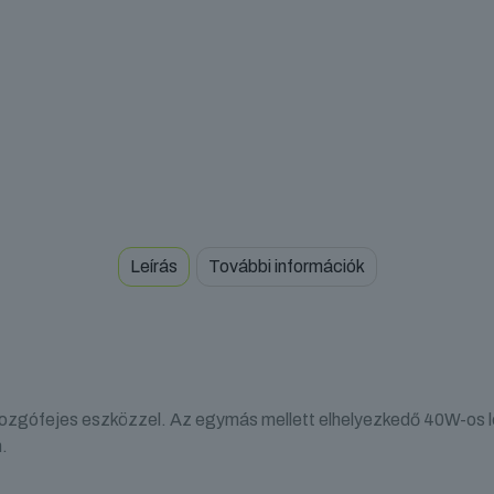
Leírás
További információk
mozgófejes eszközzel. Az egymás mellett elhelyezkedő 40W-os l
.