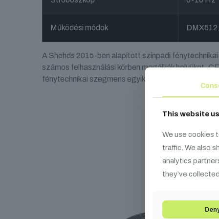
Működési módok
DMX512, 
A Shehds 2015-ben alapított színpadi fénytechnik
számos felhasználási körben megállják helyüket. 
fénytechnikai szegmens egyik megbízható szereplőj
Cons
This website u
We use cookies t
Ka
traffic. We also 
analytics partner
they’ve collected
Den