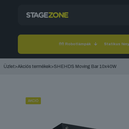
Robotlámpák
Statikus fén
Üzlet
>
Akciós termékek
>
SHEHDS Moving Bar 10x40W
AKCIÓ