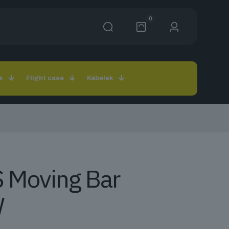
0
k
Flight case
Kábelek
 Moving Bar
W