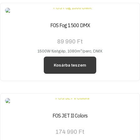
FOS Fog 1500 DMX
89 990
Ft
1500W füstgép, 1080m³/perc, DMX
Kosárba teszem
FOS JET II Colors
174 990
Ft