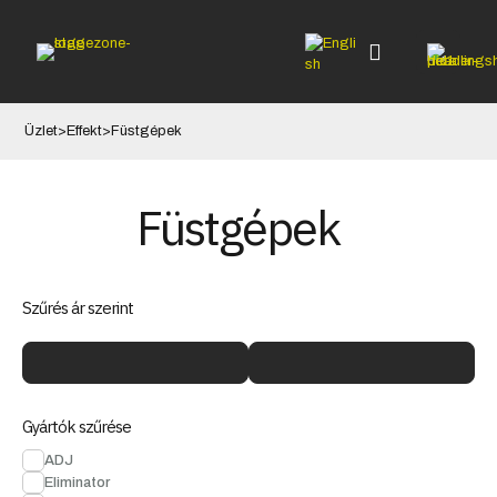
Üzlet
>
Effekt
>
Füstgépek
Füstgépek
Szűrés ár szerint
Gyártók szűrése
ADJ
Eliminator