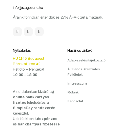
info@stagezone.hu
Áraink forintban értendők és 27% ÁFA-t tartalmaznak.
Nyitvatartás:
Hasznos Linkek
HU 1145 Budapest
Adatkezelési tájékoztató
Bácskai utca 42.
Hétfőtől – Péntekig
Általános Szerződési
10:00 – 18:00
Feltételek
Impresszum
Az oldalunkon kizárólag
Rólunk
online bankkártyás
Kapcsolat
fizetés
lehetséges a
SimplePay rendszerén
keresztül.
Üzletünkben
készpénzes
és
bankkártyás fizetésre