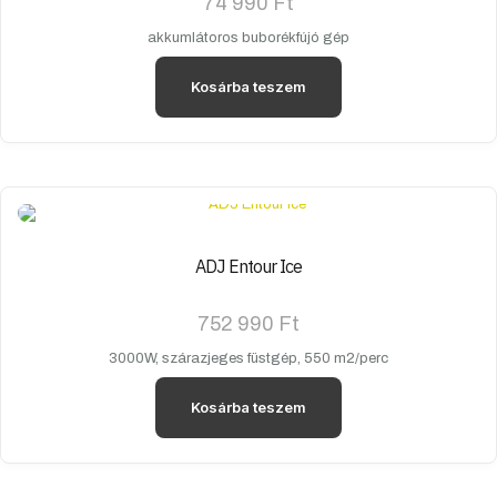
74 990
Ft
akkumlátoros buborékfújó gép
Kosárba teszem
ADJ Entour Ice
752 990
Ft
3000W, szárazjeges füstgép, 550 m2/perc
Kosárba teszem