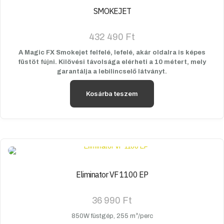
SMOKEJET
432 490
Ft
A Magic FX Smokejet felfelé, lefelé, akár oldalra is képes
füstöt fújni. Kilövési távolsága elérheti a 10 métert, mely
garantálja a lebilincselő látványt.
Kosárba teszem
Eliminator VF 1100 EP
36 990
Ft
850W füstgép, 255 m³/perc