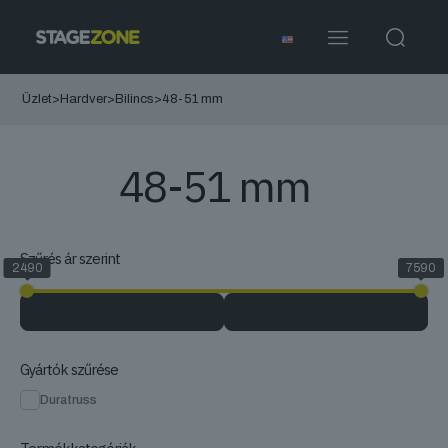
Üzlet
>
Hardver
>
Bilincs
>
48-51 mm
48-51 mm
Szűrés ár szerint
2490
7590
Gyártók szűrése
Duratruss