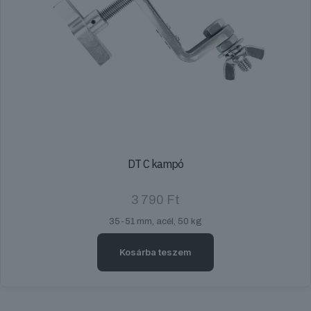
DT C kampó
3 790
Ft
35-51 mm, acél, 50 kg
Kosárba teszem