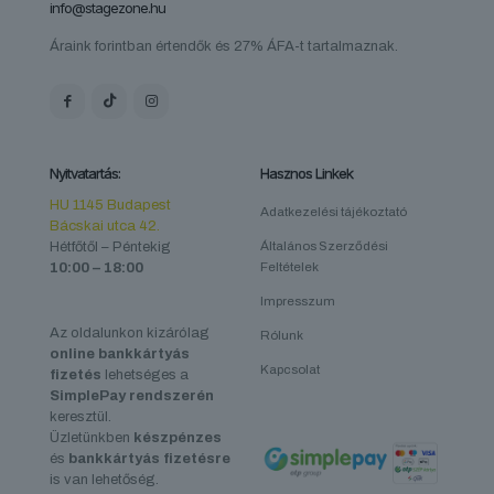
info@stagezone.hu
Áraink forintban értendők és 27% ÁFA-t tartalmaznak.
Nyitvatartás:
Hasznos Linkek
HU 1145 Budapest
Adatkezelési tájékoztató
Bácskai utca 42.
Hétfőtől – Péntekig
Általános Szerződési
10:00 – 18:00
Feltételek
Impresszum
Az oldalunkon kizárólag
Rólunk
online bankkártyás
Kapcsolat
fizetés
lehetséges a
SimplePay rendszerén
keresztül.
Üzletünkben
készpénzes
és
bankkártyás fizetésre
is van lehetőség.