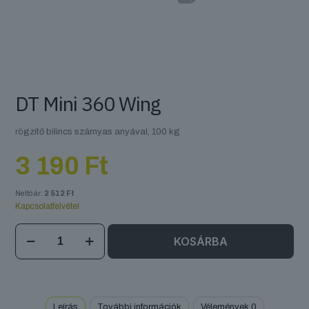
DT Mini 360 Wing
rögzítő bilincs szárnyas anyával, 100 kg
3 190
Ft
Nettó ár:
2 512
Ft
Kapcsolatfelvétel
DT
KOSÁRBA
Mini
360
Wing
mennyiség
Leírás
További információk
Vélemények
0