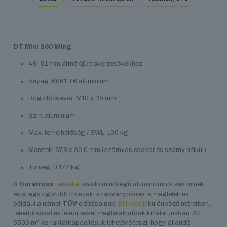
DT Mini 360 Wing
48–51 mm átmérőjű traverzcsövekhez
Anyag: 6061 T6 alumínium
Rögzítőcsavar: M10 x 35 mm
Szín: alumínium
Max. terhelhetőség / SWL: 100 kg
Méretek: 67,8 x 30,0 mm (szárnyas csavar és szárny nélkül)
Tömeg: 0,172 kg
A
Duratruss
termékei
kiváló minőségű alumíniumból készülnek,
és a legszigorúbb műszaki szabványoknak is megfelelnek,
például a német
TÜV
előírásainak.
Bilincseik
különböző méretben,
teherbírással és felépítéssel megtalálhatóak kínálatunkban. Az
5500 m²-es raktárkapacitásuk lehetővé teszi, hogy állandó