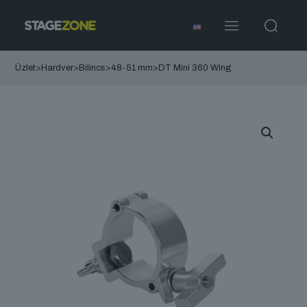
Üzlet
>
Hardver
>
Bilincs
>
48-51 mm
>
DT Mini 360 Wing