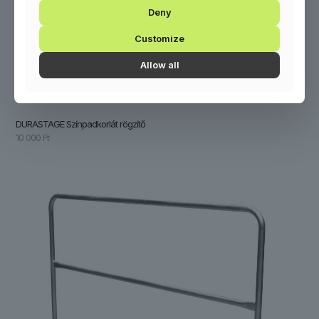
Deny
Customize
Allow all
DURASTAGE Színpadkorlát rögzítő
10 000
Ft