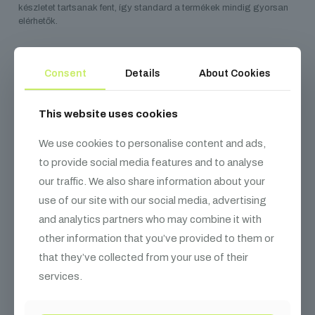
készletet tartsanak fent, így standard a termékek mindig gyorsan
elérhetők.
Consent
Details
About Cookies
Kapcsolódó
termékek
This website uses cookies
We use cookies to personalise content and ads,
to provide social media features and to analyse
our traffic. We also share information about your
use of our site with our social media, advertising
and analytics partners who may combine it with
other information that you’ve provided to them or
that they’ve collected from your use of their
services.