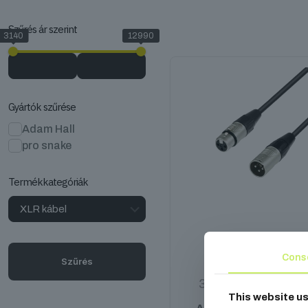
Szűrés ár szerint
3140
12990
Gyártók szűrése
Adam Hall
pro snake
Termékkategóriák
4 STAR XLR kábel
Cons
Szűrés
3 690
Ft
–
12 990
F
This website u