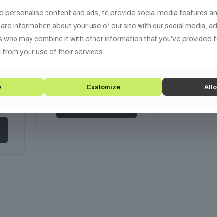
az
Unod már, hogy
690 Ft
was:
is:
összekevered a különböző
o personalise content and ads, to provide social media features an
-
3
3
hosszúságú XLR-eket? Van
share information about your use of our site with our social media, a
12
490 Ft.
140 Ft.
ett,
egy jó hírünk, minden XLR
s who may combine it with other information that you’ve provided t
990 Ft
l
kábelünk feje különböző
 from your use of their services.
színű a könnyed
tt
megkülönböztethetőség
jegyében!
y
Customize
Allo
Kosárba teszem