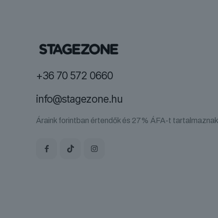
A
változatok
a
termékold
választha
ki
+36 70 572 0660
info@stagezone.hu
Áraink forintban értendők és 27% ÁFA-t tartalmaznak