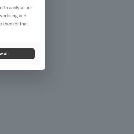
d to analyse our
dvertising and
o them or that
w all