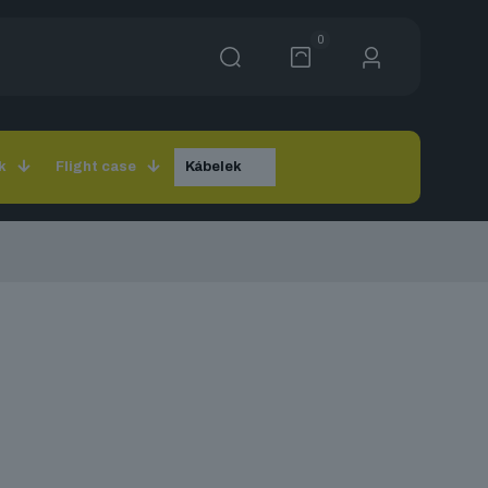
0
k
Flight case
Kábelek