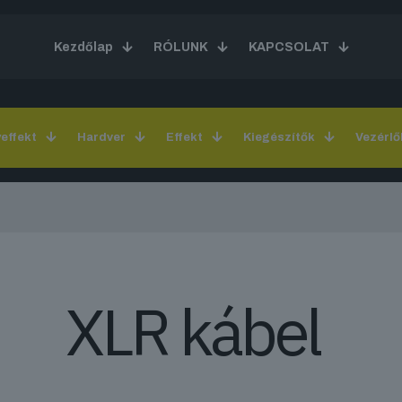
Kezdőlap
RÓLUNK
KAPCSOLAT
yeffekt
Hardver
Effekt
Kiegészítők
Vezérlő
XLR kábel