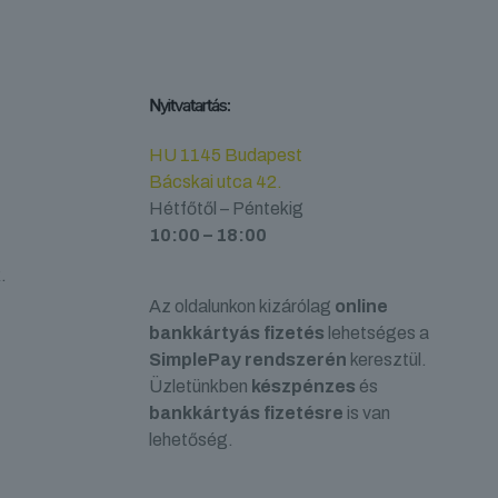
alon
Nyitvatartás:
tók
HU 1145 Budapest
Bácskai utca 42.
Hétfőtől – Péntekig
10:00 – 18:00
.
Az oldalunkon kizárólag
online
bankkártyás fizetés
lehetséges a
SimplePay rendszerén
keresztül.
Üzletünkben
készpénzes
és
bankkártyás fizetésre
is van
lehetőség.