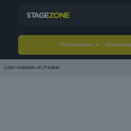
Robotlámpák
Statikus fén
Üzlet
>
Kábelek
>
XLR kábel