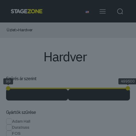
Üzlet
>
Hardver
Hardver
Szűrés ár szerint
99
499500
Gyártók szűrése
Adam Hall
Duratruss
FOS