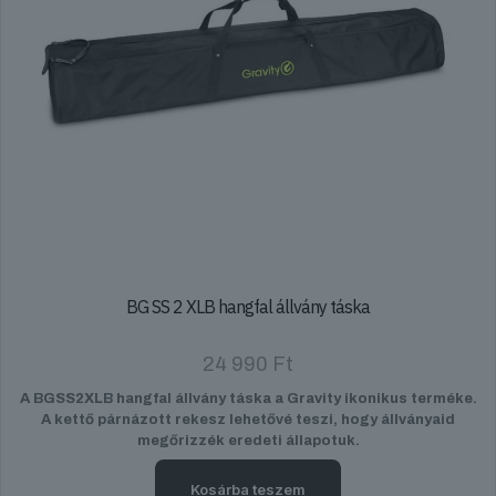
BG SS 2 XLB hangfal állvány táska
24 990
Ft
A BGSS2XLB hangfal állvány táska a Gravity ikonikus terméke.
A kettő párnázott rekesz lehetővé teszi, hogy állványaid
megőrizzék eredeti állapotuk.
Kosárba teszem