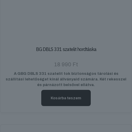
BG DBLS 331 szatelit hordtáska
18 990
Ft
A GBG DBLS 331 szatelit tok biztonságos tárolási és
szállítási lehetőséget kínál állványaid számára. Két rekesszel
és párnázott belsővel ellátva.
Kosárba teszem