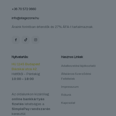
+36 70 572 0660
info@stagezone.hu
Áraink forintban értendők és 27% ÁFA-t tartalmaznak.
Nyitvatartás:
Hasznos Linkek
HU 1145 Budapest
Adatkezelési tájékoztató
Bácskai utca 42.
Hétfőtől – Péntekig
Általános Szerződési
10:00 – 18:00
Feltételek
Impresszum
Az oldalunkon kizárólag
Rólunk
online bankkártyás
Kapcsolat
fizetés
lehetséges a
SimplePay rendszerén
keresztül.