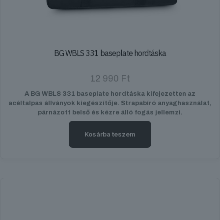
BG WBLS 331 baseplate hordtáska
12 990
Ft
A BG WBLS 331 baseplate hordtáska kifejezetten az
acéltalpas állványok kiegészítője. Strapabíró anyaghasználat,
párnázott belső és kézre álló fogás jellemzi.
Kosárba teszem