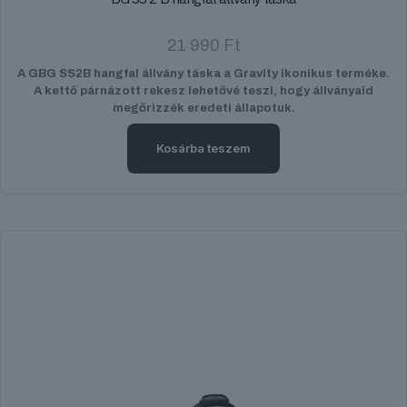
21 990
Ft
A GBG SS2B hangfal állvány táska a Gravity ikonikus terméke.
A kettő párnázott rekesz lehetővé teszi, hogy állványaid
megőrizzék eredeti állapotuk.
Kosárba teszem