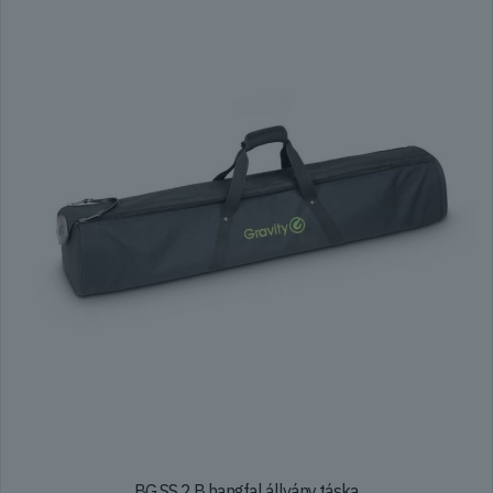
BG SS 2 B hangfal állvány táska