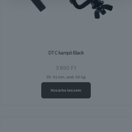
DT C kampó Black
3 890
Ft
35-51 mm, acél, 50 kg
Kosárba teszem