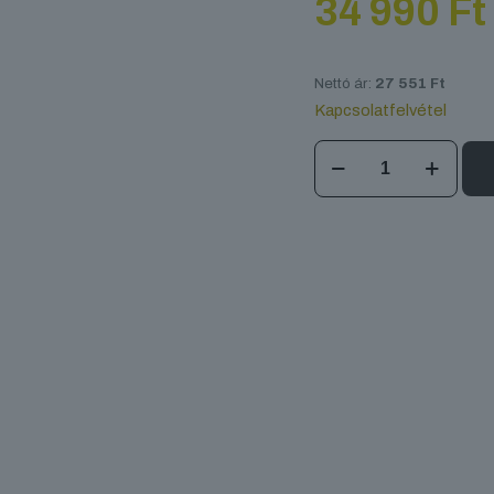
34 990
Ft
Nettó ár:
27 551
Ft
Kapcsolatfelvétel
Vertitruss
Pinclaw
mennyiség