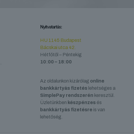
Nyitvatartás:
HU 1145 Budapest
Bácskai utca 42.
Hétfőtől – Péntekig
10:00 – 18:00
.
Az oldalunkon kizárólag
online
bankkártyás fizetés
lehetséges a
SimplePay rendszerén
keresztül.
Üzletünkben
készpénzes
és
bankkártyás fizetésre
is van
lehetőség.