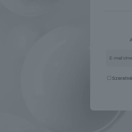
A
Szeretnék