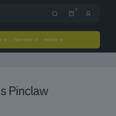
0
k
Flight case
Kábelek
ss Pinclaw