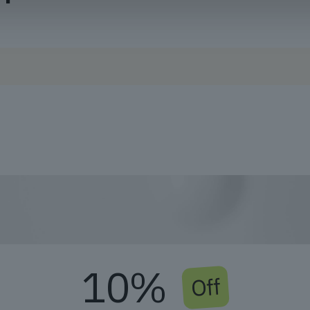
10%
Off