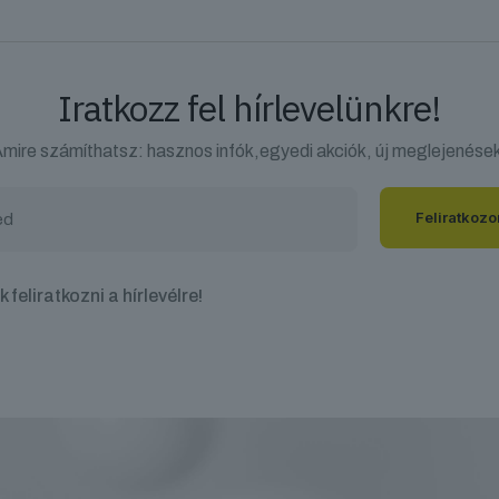
Iratkozz fel hírlevelünkre!
mire számíthatsz: hasznos infók,egyedi akciók, új meglejenése
 feliratkozni a hírlevélre!