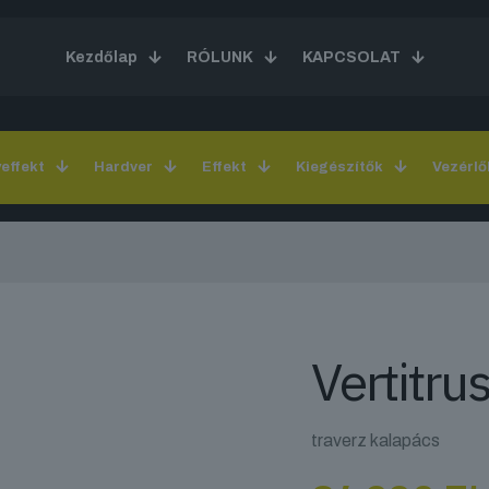
Kezdőlap
RÓLUNK
KAPCSOLAT
yeffekt
Hardver
Effekt
Kiegészítők
Vezérlő
Vertitru
traverz kalapács