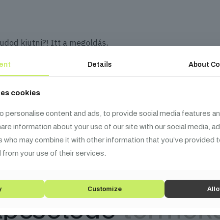
udod kiütni?! Itt a megoldás,
nika
#pinclaw
#fyp
ent
Details
About Co
ses cookies
o personalise content and ads, to provide social media features an
share information about your use of our site with our social media, a
s who may combine it with other information that you’ve provided t
 from your use of their services.
y
Customize
Allo
pcsolódó
termék