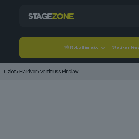
Robotlámpák
Statikus fén
Üzlet
>
Hardver
>
Vertitruss Pinclaw