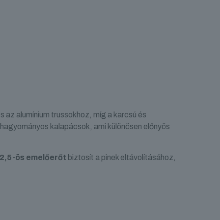
es az alumínium trussokhoz, míg a karcsú és
a hagyományos kalapácsok, ami különösen előnyös
2,5-ös emelőerőt
biztosít a pinek eltávolításához,