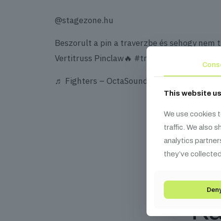
@stagezone.hu
Beszorult a pin a traverzbe és sehogy nem t
Vertitruss Pinclaw🔥
#truss
#pin
#fenytech
Cons
♬ Fighters – OctaSounds
This website u
We use cookies t
traffic. We also 
analytics partner
they’ve collected
Den
Ka