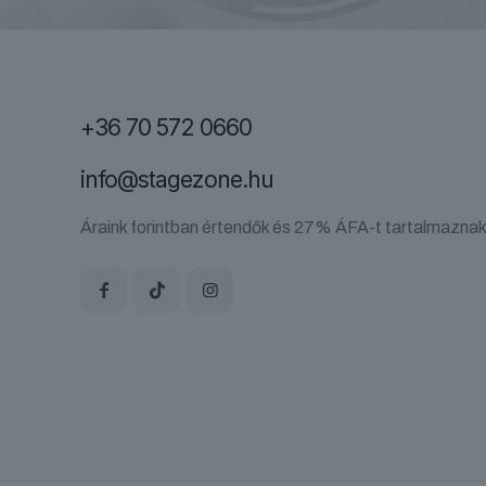
+36 70 572 0660
info@stagezone.hu
Áraink forintban értendők és 27% ÁFA-t tartalmaznak