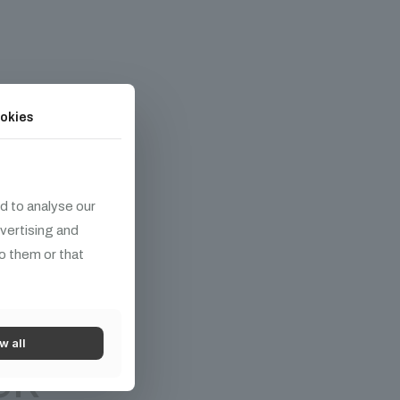
okies
d to analyse our
dvertising and
o them or that
w all
ek