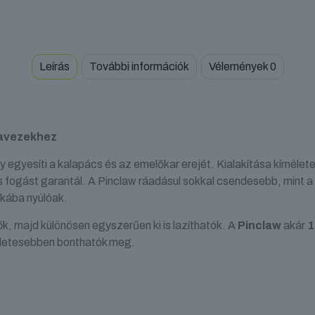
Leírás
További információk
Vélemények
0
travezekhez
 egyesíti a kalapács és az emelőkar erejét. Kialakítása kímélet
 fogást garantál. A Pinclaw ráadásul sokkal csendesebb, mint 
akába nyúlóak.
 majd különösen egyszerűen ki is lazíthatók. A
Pinclaw
akár
1
méletesebben bonthatók meg.