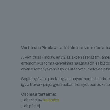
Vertitruss Pinclaw – a tökéletes szerszám a 
A Vertitruss Pinclaw egy 2 az 1-ben szerszám, amely
ergonomikus forma kényelmes használatot és biztos
olyan eseményeken vagy kiállításokon, melyek éjsz
Segítségével a pinek hagyományos módon beüthetők,
így a traverz pinjei gyorsabban, könnyebben és kí
Csomag tartalma:
1 db Pinclaw
kalapács
1 db pótfej