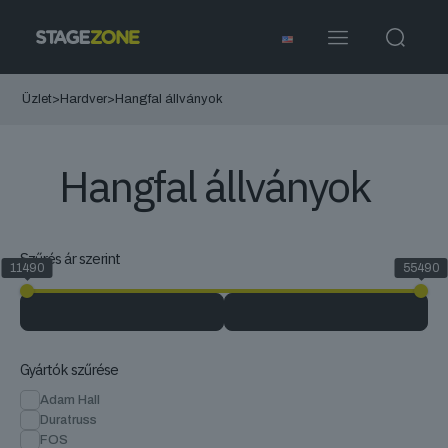
Üzlet
>
Hardver
>
Hangfal állványok
Hangfal állványok
Szűrés ár szerint
11490
55490
Gyártók szűrése
Adam Hall
Duratruss
FOS