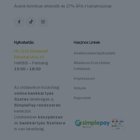
Áraink forintban értendők és 27% ÁFA-t tartalmaznak.
Nyitvatartás:
Hasznos Linkek
HU 1145 Budapest
Adatkezelési tájékoztató
Bácskai utca 42.
Hétfőtől – Péntekig
Általános Szerződési
10:00 – 18:00
Feltételek
Impresszum
Az oldalunkon kizárólag
Rólunk
online bankkártyás
Kapcsolat
fizetés
lehetséges a
SimplePay rendszerén
keresztül.
Üzletünkben
készpénzes
és
bankkártyás fizetésre
is van lehetőség.