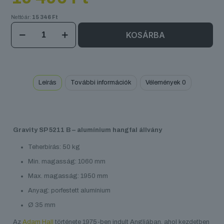
Nettó ár:
15 346
Ft
Gravity
KOSÁRBA
SP
5211
B
mennyiség
Leírás
További információk
Vélemények
0
Gravity SP 5211 B – alumínium hangfal állvány
Teherbírás: 50 kg
Min. magasság: 1060 mm
Max. magasság: 1950 mm
Anyag: porfestett alumínium
Ø 35 mm
Az
Adam Hall
története 1975-ben indult Angliában, ahol kezdetben