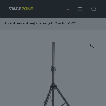
Üzlet
>
Hardver
>
Hangfal állványok
>
Gravity SP 5211 B