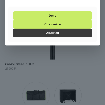
Deny
Customize
Allow all
Gravity LS SUPER TB 01
21 990
Ft