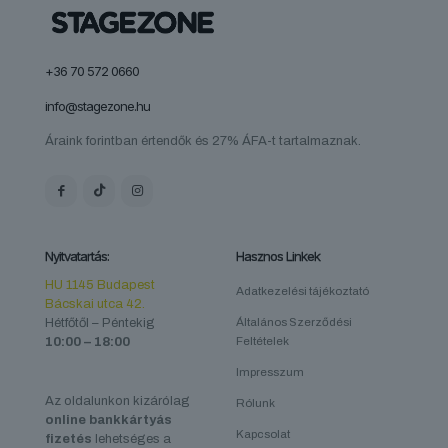
+36 70 572 0660
info@stagezone.hu
Áraink forintban értendők és 27% ÁFA-t tartalmaznak.
Nyitvatartás:
Hasznos Linkek
HU 1145 Budapest
Adatkezelési tájékoztató
Bácskai utca 42.
Hétfőtől – Péntekig
Általános Szerződési
10:00 – 18:00
Feltételek
Impresszum
Az oldalunkon kizárólag
Rólunk
online bankkártyás
Kapcsolat
fizetés
lehetséges a