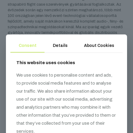
strapabíró flight case szerelvények gyártásával foglalkoztak. Az
évtizedek során egy nemzetközi szinten meghatározó, több mint
100 országban jelen lévő event-technológiai vállalatcsoporttá
fejlődött, amely saját márkákon keresztül komplett audio-, fény- és
színpadtechnikai megoldásokat kínál. Ma az iparág egyik vezető
gyártója, innovatív termékportfólióval és globális disztribúciós
hálózattal.
Consent
Details
About Cookies
This website uses cookies
Kapcsolódó
termékek
We use cookies to personalise content and ads,
to provide social media features and to analyse
our traffic. We also share information about your
use of our site with our social media, advertising
and analytics partners who may combine it with
other information that you’ve provided to them or
that they’ve collected from your use of their
services.