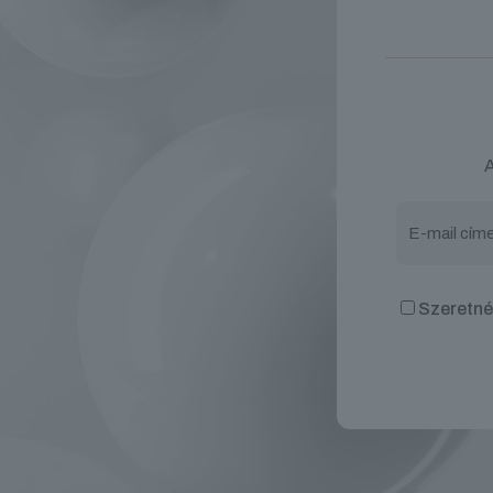
A
Szeretnék