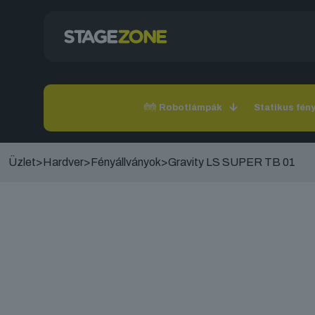
Robotlámpák
Statikus fén
Üzlet
>
Hardver
>
Fényállványok
>
Gravity LS SUPER TB 01