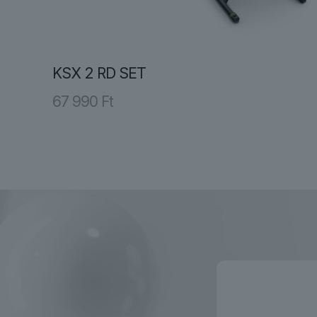
KSX 2 RD SET
67 990
Ft