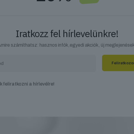
Iratkozz fel hírlevelünkre!
mire számíthatsz: hasznos infók,egyedi akciók, új meglejenése
 feliratkozni a hírlevélre!