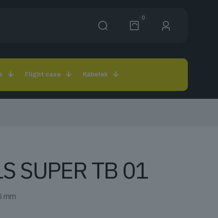
0
k
Flight case
Kábelek
 LS SUPER TB 01
35 mm