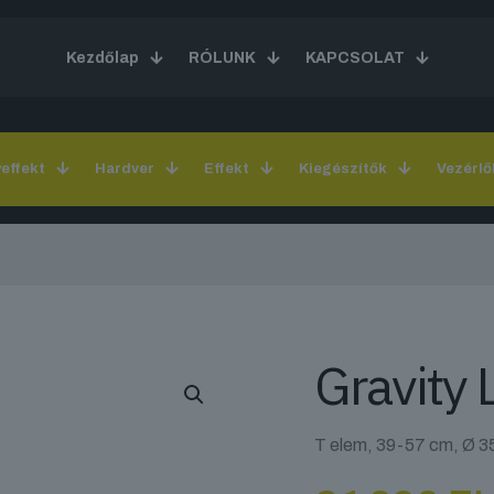
Kezdőlap
RÓLUNK
KAPCSOLAT
yeffekt
Hardver
Effekt
Kiegészítők
Vezérlő
Gravity
T elem, 39-57 cm, Ø 