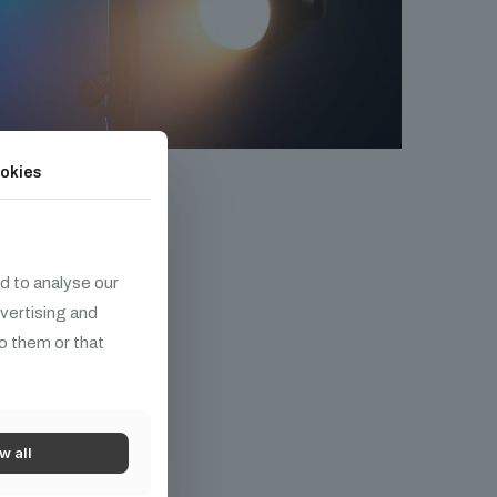
okies
d to analyse our
ek
dvertising and
o them or that
w all