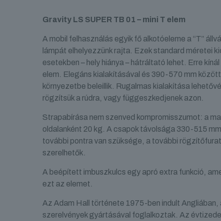
Gravity LS SUPER TB 01 – mini T elem
A mobil felhasználás egyik fő alkotóeleme a “T” áll
lámpát elhelyezzünk rajta. Ezek standard méretei ki
esetekben – hely hiánya – hátráltató lehet. Erre k
elem. Elegáns kialakításával és 390-570 mm között 
környezetbe beleillik. Rugalmas kialakítása lehető
rögzítsük a rúdra, vagy függeszkedjenek azon.
Strapabírása nem szenved kompromisszumot: a max
oldalanként 20 kg. A csapok távolsága 330-515 mm 
további pontra van szüksége, a további rögzítőfur
szerelhetők.
A beépített imbuszkulcs egy apró extra funkció, am
ezt az elemet.
Az Adam Hall története 1975-ben indult Angliában, 
szerelvények gyártásával foglalkoztak. Az évtized