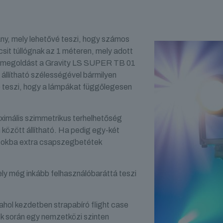
vány, mely lehetővé teszi, hogy számos
csit túllógnak az 1 méteren, mely adott
ínál megoldást a Gravity LS SUPER TB 01
állítható szélességével bármilyen
vé teszi, hogy a lámpákat függőlegesen
imális szimmetrikus terhelhetőség
között állítható. Ha pedig egy-két
atokba extra csapszegbetétek
ely még inkább felhasználóbaráttá teszi
ahol kezdetben strapabíró flight case
ek során egy nemzetközi szinten