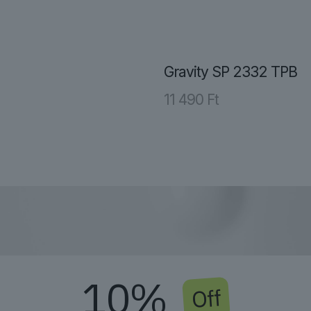
Gravity SP 2332 TPB
11 490
Ft
10%
Off