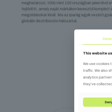
meghatározó, több mint 100 országban jelen lévő e
fejlődött, amely saját márkákon keresztül komplett 
megoldásokat kínál. Ma az iparág egyik vezető gyárt
globális disztribúciós hálózattal.
Cons
This website u
We use cookies t
Ka
traffic. We also 
analytics partner
they’ve collected
Den