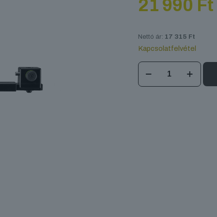
21 990
Ft
Nettó ár:
17 315
Ft
Kapcsolatfelvétel
Gravity
LS
SUPER
TB
01
mennyiség