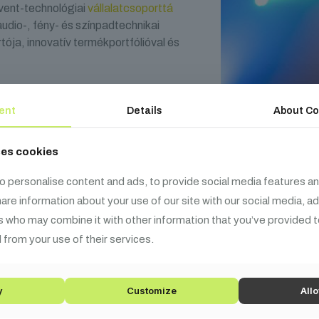
vent-technológiai
vállalatcsoporttá
audio-, fény- és színpadtechnikai
ója, innovatív termékportfólióval és
ent
Details
About Co
ses cookies
o personalise content and ads, to provide social media features an
pcsolódó
termék
share information about your use of our site with our social media, a
s who may combine it with other information that you’ve provided t
 from your use of their services.
y
Customize
Allo