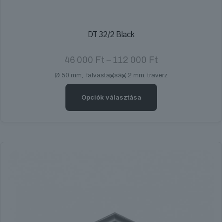
DT 32/2 Black
Ártartomány:
46 000
Ft
–
112 000
Ft
46
Ø 50 mm, falvastagság 2 mm, traverz
000 Ft
-
112
Opciók választása
000 Ft
Ennek
a
terméknek
több
variációja
van.
A
változatok
a
termékoldalon
választhatók
ki