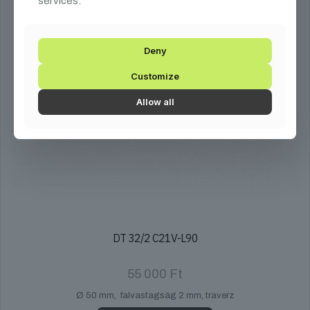
services.
Deny
Customize
Allow all
DT 32/2 C21V-L90
55 000
Ft
Ø 50 mm, falvastagság 2 mm, traverz