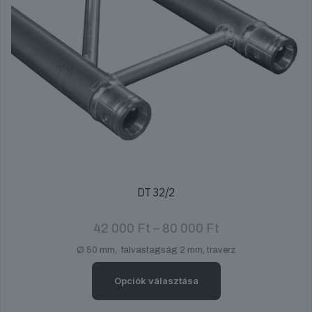
DT 32/2
Ártartomány:
42 000
Ft
–
80 000
Ft
42
Ø 50 mm, falvastagság 2 mm, traverz
000 Ft
-
80
Opciók választása
000 Ft
Ennek