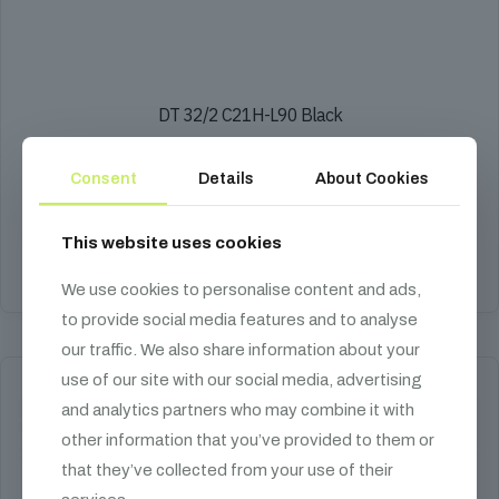
DT 32/2 C21H-L90 Black
72 000
Ft
Consent
Details
About Cookies
Ø 50 mm, falvastagság 2 mm, traverz
This website uses cookies
Kosárba teszem
We use cookies to personalise content and ads,
to provide social media features and to analyse
our traffic. We also share information about your
use of our site with our social media, advertising
and analytics partners who may combine it with
other information that you’ve provided to them or
that they’ve collected from your use of their