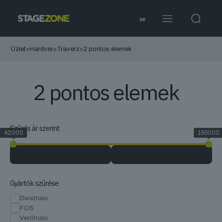
Üzlet
>
Hardver
>
Traverz
>
2 pontos elemek
2 pontos elemek
Szűrés ár szerint
42000
165000
Gyártók szűrése
Duratruss
FOS
Vertitruss