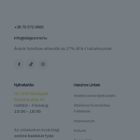
+36 70 572 0660
info@stagezone.hu
Áraink forintban értendők és 27% ÁFA-t tartalmaznak.
Nyitvatartás:
Hasznos Linkek
HU 1145 Budapest
Adatkezelési tájékoztató
Bácskai utca 42.
Hétfőtől – Péntekig
Általános Szerződési
10:00 – 18:00
Feltételek
Impresszum
Az oldalunkon kizárólag
Rólunk
online bankkártyás