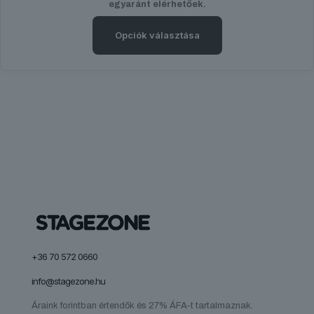
egyaránt elérhetőek.
Opciók választása
Ennek
a
terméknek
több
variációja
van.
A
változatok
a
termékoldalon
választhatók
ki
+36 70 572 0660
info@stagezone.hu
Áraink forintban értendők és 27% ÁFA-t tartalmaznak.