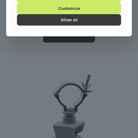
Customize
Projektor rögzítő állvány bármilyen márkájú projektorhoz.
Kialakításának köszönhetően számos helyre felszerelhető,
Allow all
forgatható és dönthető.
Kosárba teszem