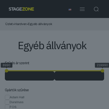
Üzlet
>
Hardver
>
Egyéb állványok
Egyéb állványok
Szűrés ár szerint
8990
219990
Gyártók szűrése
Adam Hall
Duratruss
FOS