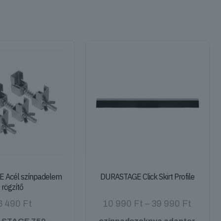
 Acél színpadelem
DURASTAGE Click Skirt Profile
rögzítő
Ártart
6 490
Ft
10 990
Ft
–
39 990
Ft
10