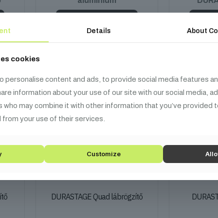
ó
alumínium
DURA
Kosárba teszem
Kos
ent
Details
About Co
ses cookies
o personalise content and ads, to provide social media features an
share information about your use of our site with our social media, a
s who may combine it with other information that you’ve provided t
 from your use of their services.
y
Customize
Allo
tő
DURASTAGE Quad lábrögzítő
DURASTA