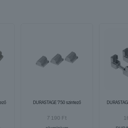
tező
DURASTAGE 750 szintező
DURASTAGE
7 190
Ft
1