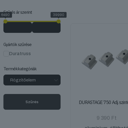
Szűrés ár szerint
6490
39990
Gyártók szűrése
Duratruss
Termékkategóriák
Szűrés
DURASTAGE 750 Adj. szin
9 390
Ft