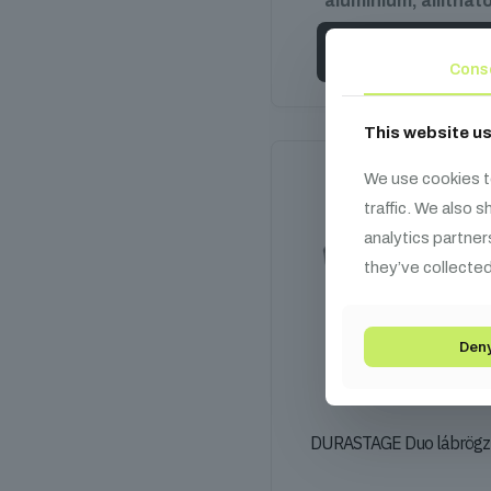
alumínium, állíthat
Kosárba teszem
Cons
This website u
We use cookies t
traffic. We also 
analytics partner
they’ve collected
Den
DURASTAGE Duo lábrögzí