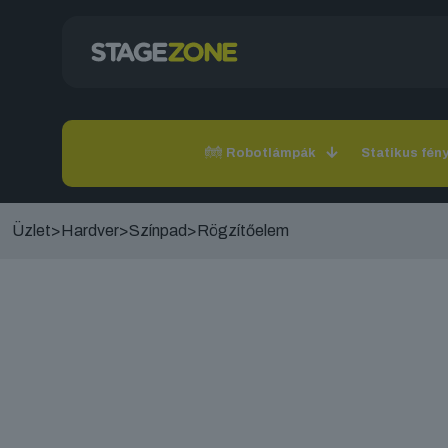
Robotlámpák
Statikus fén
Üzlet
>
Hardver
>
Színpad
>
Rögzítőelem