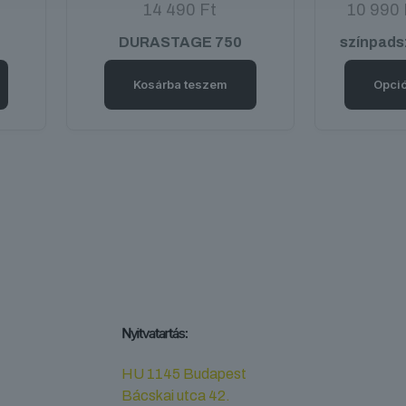
14 490
Ft
10 990
DURASTAGE 750
színpads
Kosárba teszem
Opció
Nyitvatartás:
HU 1145 Budapest
Bácskai utca 42.