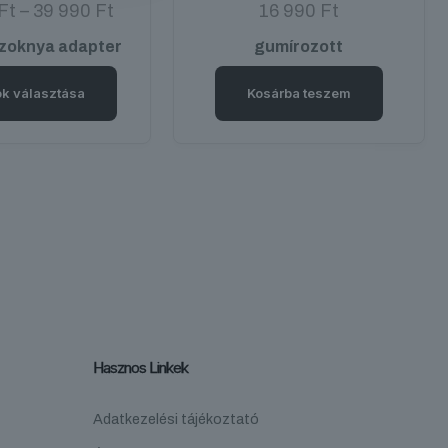
Ártartomány:
Ft
–
39 990
Ft
16 990
Ft
10
zoknya adapter
gumírozott
990 Ft
-
k választása
Kosárba teszem
39
990 Ft
Ennek
a
terméknek
több
variációja
van.
A
változatok
a
termékoldalon
Hasznos Linkek
választhatók
ki
Adatkezelési tájékoztató