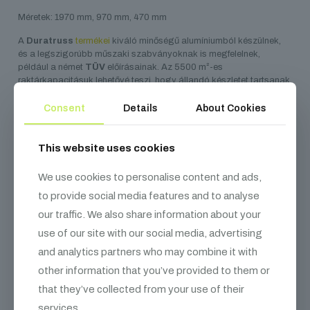
Méretek: 1970 mm, 970 mm, 470 mm
A
Duratruss
termékei
kiváló minőségű alumíniumból készülnek,
és a legszigorúbb műszaki szabványoknak is megfelelnek,
például a német
TÜV
előírásainak. Az 5500 m²-es
raktárkapacitásuk lehetővé teszi, hogy állandó készletet tartsanak
fent, így standard a termékek mindig gyorsan elérhetők.
Consent
Details
About Cookies
This website uses cookies
Kapcsolódó
termékek
We use cookies to personalise content and ads,
to provide social media features and to analyse
our traffic. We also share information about your
use of our site with our social media, advertising
and analytics partners who may combine it with
other information that you’ve provided to them or
that they’ve collected from your use of their
services.