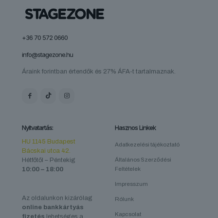
+36 70 572 0660
info@stagezone.hu
Áraink forintban értendők és 27% ÁFA-t tartalmaznak.
Nyitvatartás:
Hasznos Linkek
HU 1145 Budapest
Adatkezelési tájékoztató
Bácskai utca 42.
Hétfőtől – Péntekig
Általános Szerződési
10:00 – 18:00
Feltételek
Impresszum
Az oldalunkon kizárólag
Rólunk
online bankkártyás
Kapcsolat
fizetés
lehetséges a