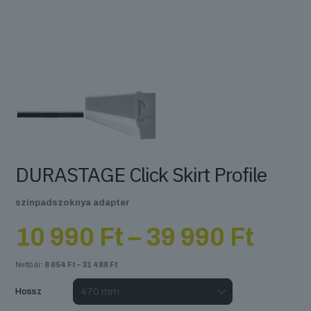
DURASTAGE Click Skirt Profile
színpadszoknya adapter
Árta
10 990
Ft
–
39 990
Ft
10
990 
Nettó ár:
8 654
Ft
–
31 488
Ft
-
39
Hossz
990 