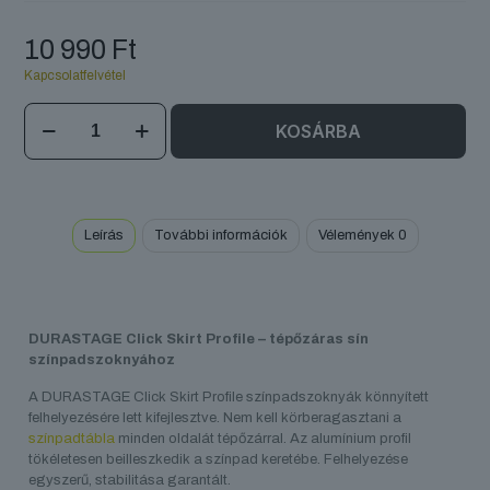
10 990
Ft
Kapcsolatfelvétel
DURASTAGE
KOSÁRBA
Click
Skirt
Profile
mennyiség
Leírás
További információk
Vélemények
0
DURASTAGE Click Skirt Profile – tépőzáras sín
színpadszoknyához
A DURASTAGE Click Skirt Profile színpadszoknyák könnyített
felhelyezésére lett kifejlesztve. Nem kell körberagasztani a
színpadtábla
minden oldalát tépőzárral. Az alumínium profil
tökéletesen beilleszkedik a színpad keretébe. Felhelyezése
egyszerű, stabilitása garantált.