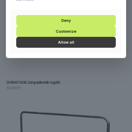
Deny
Customize
Allow all
DURASTAGE Színpadkorlát rögzítő
10 000
Ft