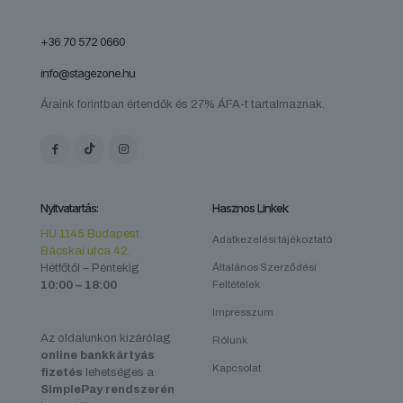
+36 70 572 0660
info@stagezone.hu
Áraink forintban értendők és 27% ÁFA-t tartalmaznak.
Nyitvatartás:
Hasznos Linkek
HU 1145 Budapest
Adatkezelési tájékoztató
Bácskai utca 42.
Hétfőtől – Péntekig
Általános Szerződési
10:00 – 18:00
Feltételek
Impresszum
Az oldalunkon kizárólag
Rólunk
online bankkártyás
Kapcsolat
fizetés
lehetséges a
SimplePay rendszerén