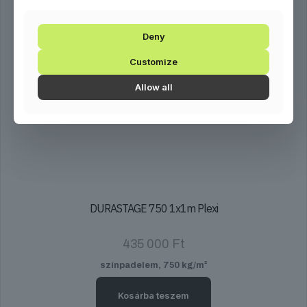
Deny
Customize
Allow all
DURASTAGE 750 1x1m Plexi
435 000
Ft
színpadelem, 750 kg/m²
Kosárba teszem