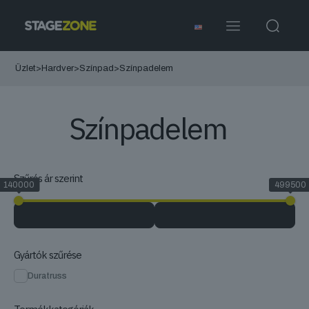
Üzlet
>
Hardver
>
Színpad
>
Színpadelem
Színpadelem
Szűrés ár szerint
140000
499500
Gyártók szűrése
Duratruss