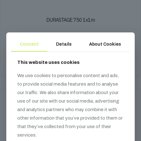
DURASTAGE 750 1x1m
165 000
Ft
Consent
Details
About Cookies
színpadelem, 750 kg/m²
Kosárba teszem
This website uses cookies
We use cookies to personalise content and ads,
to provide social media features and to analyse
our traffic. We also share information about your
use of our site with our social media, advertising
and analytics partners who may combine it with
other information that you’ve provided to them or
that they’ve collected from your use of their
services.