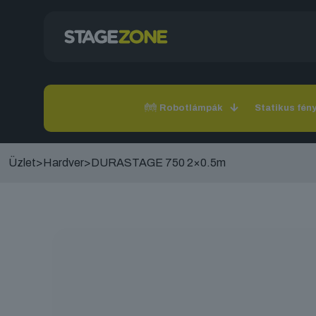
Robotlámpák
Statikus fén
Üzlet
>
Hardver
>
DURASTAGE 750 2×0.5m