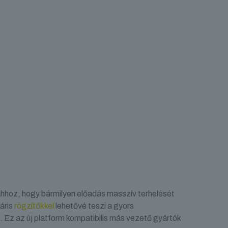
hhoz, hogy bármilyen előadás masszív terhelését
láris
rögzítőkkel
lehetővé teszi a gyors
s. Ez az új platform kompatibilis más vezető gyártók