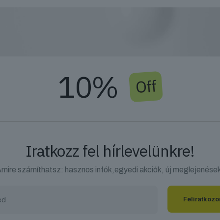
10%
Off
Iratkozz fel hírlevelünkre!
mire számíthatsz: hasznos infók,egyedi akciók, új meglejenése