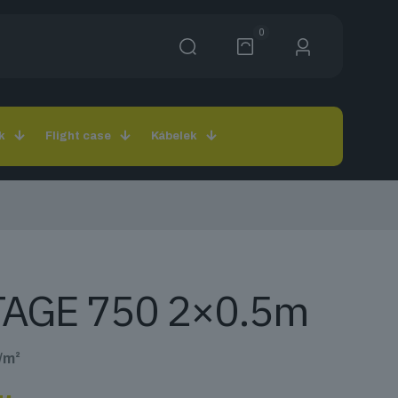
0
k
Flight case
Kábelek
AGE 750 2×0.5m
g/m²