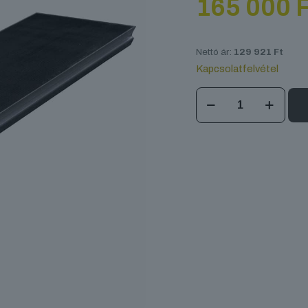
165 000
F
Nettó ár:
129 921
Ft
Kapcsolatfelvétel
DURASTAGE
750
2x0.5m
mennyiség