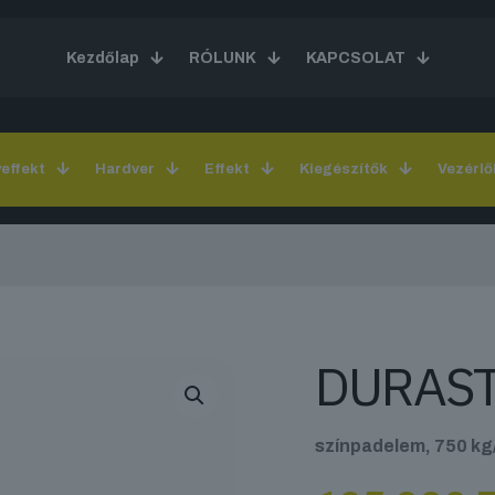
Kezdőlap
RÓLUNK
KAPCSOLAT
yeffekt
Hardver
Effekt
Kiegészítők
Vezérlő
DURAST
színpadelem, 750 k