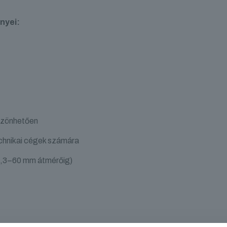
nyei:
öszönhetően
echnikai cégek számára
48,3–60 mm átmérőig)