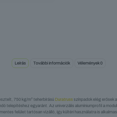
Leírás
További információk
Vélemények
0
sztelt, 750 kg/m² teherbírású
Duratruss
színpadok elég erősek a
ndó telepítéshez egyaránt. Az univerzális alumíniumprofil a modu
tes felület tartósan vízálló, így kültéri használatra is alkalma