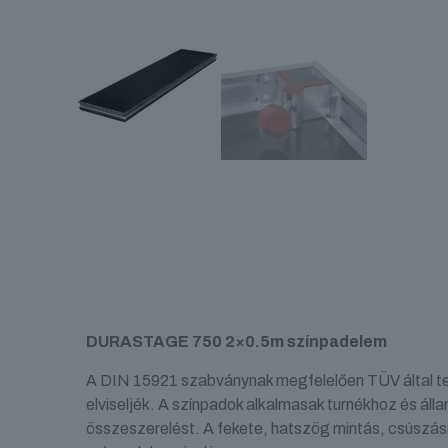
DURASTAGE 750 2×0.5m színpadelem
A DIN 15921 szabványnak megfelelően TÜV által te
elviseljék. A színpadok alkalmasak turnékhoz és álla
összeszerelést. A fekete, hatszög mintás, csúszásmen