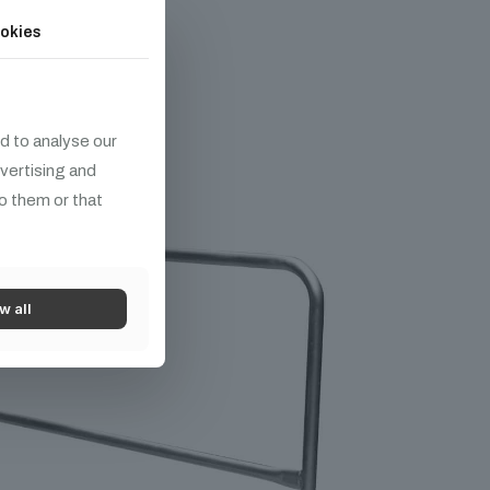
ek
okies
d to analyse our
dvertising and
o them or that
w all