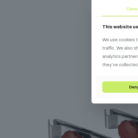
Ka
Cons
This website u
We use cookies t
traffic. We also 
analytics partner
they’ve collected
Den