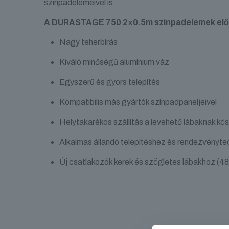
színpadelemeivel is.
A DURASTAGE 750 2×0.5m színpadelemek elő
Nagy teherbírás
Kiváló minőségű alumínium váz
Egyszerű és gyors telepítés
Kompatibilis más gyártók színpadpaneljeivel
Helytakarékos szállítás a levehető lábaknak k
Alkalmas állandó telepítéshez és rendezvényt
Új csatlakozók kerek és szögletes lábakhoz (