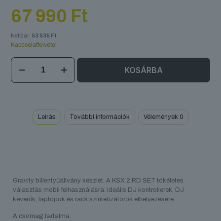
67 990
Ft
Nettó ár:
53 535
Ft
Kapcsolatfelvétel
KSX
KOSÁRBA
2
RD
SET
mennyiség
Leírás
További információk
Vélemények
0
Gravity billentyűállvány készlet. A KSX 2 RD SET tökéletes
választás mobil felhasználásra. Ideális DJ kontrollerek, DJ
keverők, laptopok és rack szintetizátorok elhelyezésére.
A csomag tartalma: