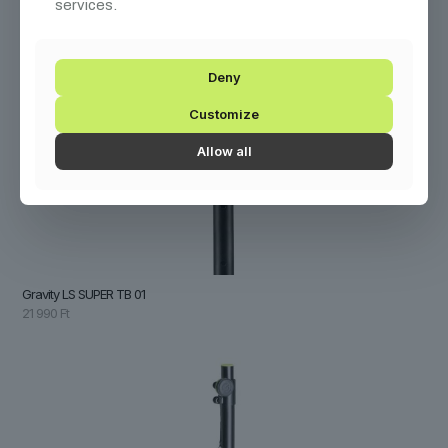
services.
Deny
Customize
Allow all
Gravity LS SUPER TB 01
21 990
Ft