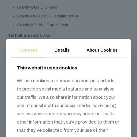
Gravity BG RD C kasír
Gravity BG X2 RD B szállítótáska
Gravity KS RD 1 Rapid Desk
Terhelhetőség:
60 kg
Max. magasság:
90 cm
Consent
Details
About Cookies
This website uses cookies
Kapcsolódó
termékek
We use cookies to personalise content and ads,
to provide social media features and to analyse
our traffic. We also share information about your
use of our site with our social media, advertising
and analytics partners who may combine it with
other information that you’ve provided to them or
that they’ve collected from your use of their