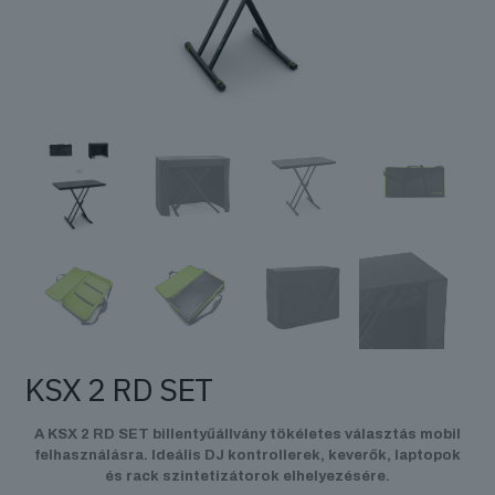
KSX 2 RD SET
A KSX 2 RD SET billentyűállvány tökéletes választás mobil
felhasználásra. Ideális DJ kontrollerek, keverők, laptopok
és rack szintetizátorok elhelyezésére.