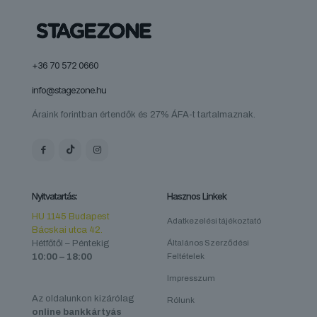
+36 70 572 0660
info@stagezone.hu
Áraink forintban értendők és 27% ÁFA-t tartalmaznak.
Nyitvatartás:
Hasznos Linkek
HU 1145 Budapest
Adatkezelési tájékoztató
Bácskai utca 42.
Hétfőtől – Péntekig
Általános Szerződési
10:00 – 18:00
Feltételek
Impresszum
Az oldalunkon kizárólag
Rólunk
online bankkártyás