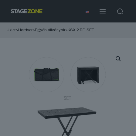
Üzlet
>
Hardver
>
Egyéb állványok
>
KSX 2 RD SET