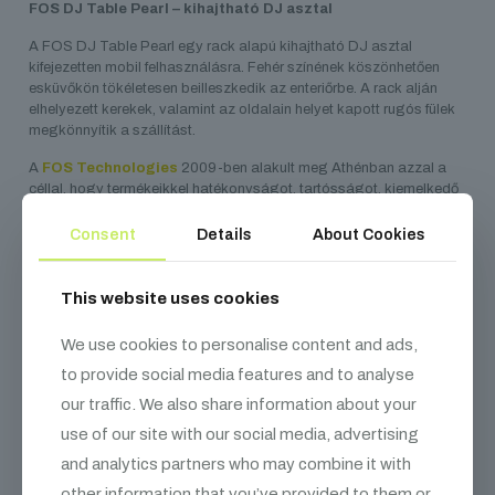
FOS DJ Table Pearl – kihajtható DJ asztal
A FOS DJ Table Pearl egy rack alapú kihajtható DJ asztal
kifejezetten mobil felhasználásra. Fehér színének köszönhetően
esküvőkön tökéletesen beilleszkedik az enteriőrbe. A rack alján
elhelyezett kerekek, valamint az oldalain helyet kapott rugós fülek
megkönnyítik a szállítást.
A
FOS Technologies
2009-ben alakult meg Athénban azzal a
céllal, hogy termékeikkel hatékonyságot, tartósságot, kiemelkedő
teljesítményt és egyszerű karbantarthatóságot biztosítanak
megfizethető áron. A „FOS” (görögül: ΦΩΣ = fény) név is tükrözi
Consent
Details
About Cookies
küldetésüket: fényt és élményt adni minden produkcióhoz. Azóta a
FOS több mint 48 országba exportálja termékeit világszerte.
This website uses cookies
We use cookies to personalise content and ads,
to provide social media features and to analyse
Kapcsolódó
termékek
our traffic. We also share information about your
use of our site with our social media, advertising
and analytics partners who may combine it with
other information that you’ve provided to them or