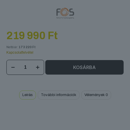
219 990
Ft
Nettó ár:
173 220
Ft
Kapcsolatfelvétel
FOS
KOSÁRBA
DJ
Table
Pearl
mennyiség
Leírás
További információk
Vélemények
0