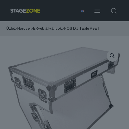
Üzlet
>
Hardver
>
Egyéb állványok
>
FOS DJ Table Pearl