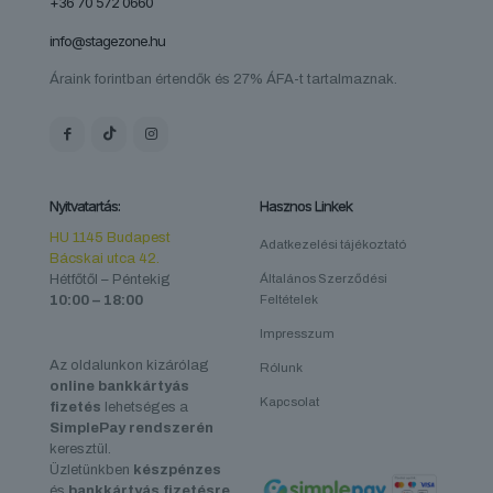
+36 70 572 0660
info@stagezone.hu
Áraink forintban értendők és 27% ÁFA-t tartalmaznak.
Nyitvatartás:
Hasznos Linkek
HU 1145 Budapest
Adatkezelési tájékoztató
Bácskai utca 42.
Hétfőtől – Péntekig
Általános Szerződési
10:00 – 18:00
Feltételek
Impresszum
Az oldalunkon kizárólag
Rólunk
online bankkártyás
Kapcsolat
fizetés
lehetséges a
SimplePay rendszerén
keresztül.
Üzletünkben
készpénzes
és
bankkártyás fizetésre