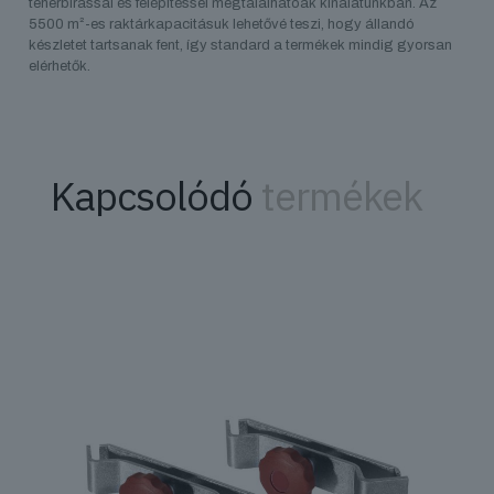
teherbírással és felépítéssel megtalálhatóak kínálatunkban. Az
5500 m²-es raktárkapacitásuk lehetővé teszi, hogy állandó
készletet tartsanak fent, így standard a termékek mindig gyorsan
elérhetők.
Kapcsolódó
termékek