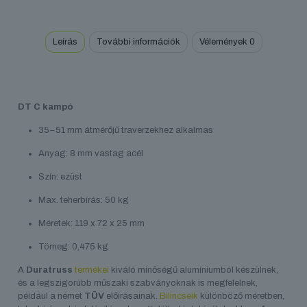
mennyiség
Leírás
További információk
Vélemények
0
DT C kampó
35–51 mm átmérőjű traverzekhez alkalmas
Anyag: 8 mm vastag acél
Szín: ezüst
Max. teherbírás: 50 kg
Méretek: 119 x 72 x 25 mm
Tömeg: 0,475 kg
A
Duratruss
termékei
kiváló minőségű alumíniumból készülnek,
és a legszigorúbb műszaki szabványoknak is megfelelnek,
például a német
TÜV
előírásainak.
Bilincseik
különböző méretben,