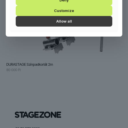
Deny
Customize
Allow all
DURASTAGE Színpadkorlát 2m
80 000
Ft