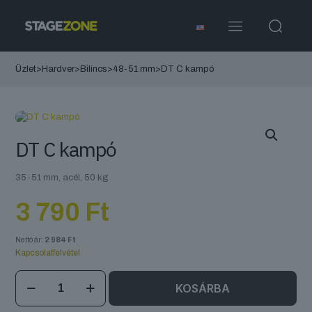
Üzlet
>
Hardver
>
Bilincs
>
48-51 mm
>
DT C kampó
DT C kampó
35-51 mm, acél, 50 kg
3 790
Ft
Nettó ár:
2 984
Ft
Kapcsolatfelvétel
DT
KOSÁRBA
C
kampó