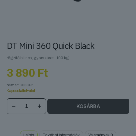
DT Mini 360 Quick Black
rögzítő bilincs, gyorszáras, 100 kg
3 890
Ft
Nettó ár:
3 063
Ft
Kapcsolatfelvétel
DT
KOSÁRBA
Mini
360
Quick
Black
mennyiség
Leírás
További információk
Vélemények
0