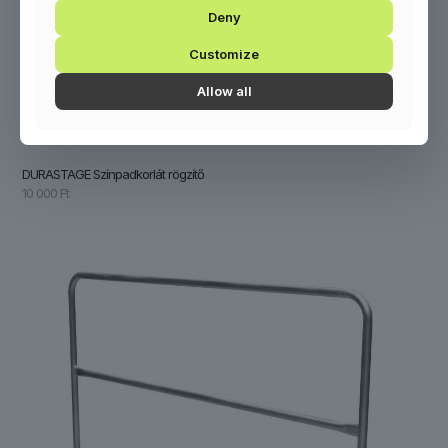
Deny
Customize
Allow all
DURASTAGE Színpadkorlát rögzítő
10 000
Ft