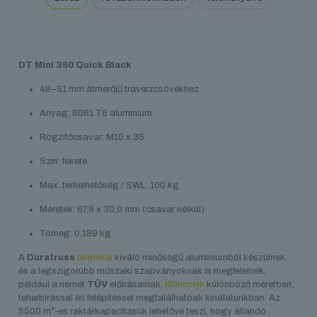
DT Mini 360 Quick Black
48–51 mm átmérőjű traverzcsövekhez
Anyag: 6061 T6 alumínium
Rögzítőcsavar: M10 x 35
Szín: fekete
Max. terhelhetőség / SWL: 100 kg
Méretek: 67,8 x 30,0 mm (csavar nélkül)
Tömeg: 0,189 kg
A
Duratruss
termékei
kiváló minőségű alumíniumból készülnek,
és a legszigorúbb műszaki szabványoknak is megfelelnek,
például a német
TÜV
előírásainak.
Bilincseik
különböző méretben,
teherbírással és felépítéssel megtalálhatóak kínálatunkban. Az
5500 m²-es raktárkapacitásuk lehetővé teszi, hogy állandó