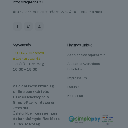
info@stagezone.hu
Áraink forintban értendők és 27% ÁFA-t tartalmaznak.
Nyitvatartás:
Hasznos Linkek
HU 1145 Budapest
Adatkezelési tájékoztató
Bácskai utca 42.
Hétfőtől – Péntekig
Általános Szerződési
10:00 – 18:00
Feltételek
Impresszum
Az oldalunkon kizárólag
Rólunk
online bankkártyás
Kapcsolat
fizetés
lehetséges a
SimplePay rendszerén
keresztül.
Üzletünkben
készpénzes
és
bankkártyás fizetésre
is van lehetőség.