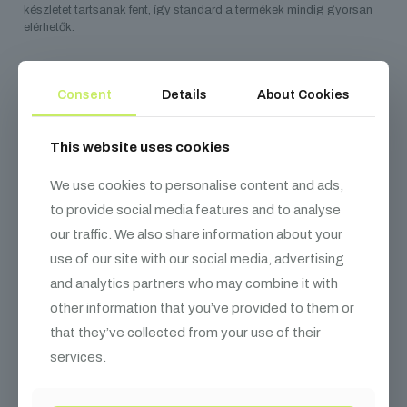
készletet tartsanak fent, így standard a termékek mindig gyorsan
elérhetők.
Consent
Details
About Cookies
Kapcsolódó
termékek
This website uses cookies
We use cookies to personalise content and ads,
to provide social media features and to analyse
our traffic. We also share information about your
use of our site with our social media, advertising
and analytics partners who may combine it with
other information that you’ve provided to them or
that they’ve collected from your use of their
services.