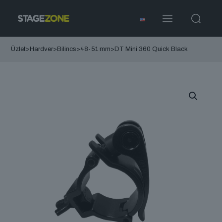
Üzlet
>
Hardver
>
Bilincs
>
48-51 mm
>
DT Mini 360 Quick Black