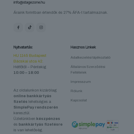
info@stagezone.hu
Áraink forintban értendők és 27% ÁFA-t tartalmaznak.
Nyitvatartás:
Hasznos Linkek
HU 1145 Budapest
Adatkezelési tájékoztató
Bácskai utca 42.
Hétfőtől – Péntekig
Általános Szerződési
10:00 – 18:00
Feltételek
Impresszum
Az oldalunkon kizárólag
Rólunk
online bankkártyás
Kapcsolat
fizetés
lehetséges a
SimplePay rendszerén
keresztül.
Üzletünkben
készpénzes
és
bankkártyás fizetésre
is van lehetőség.