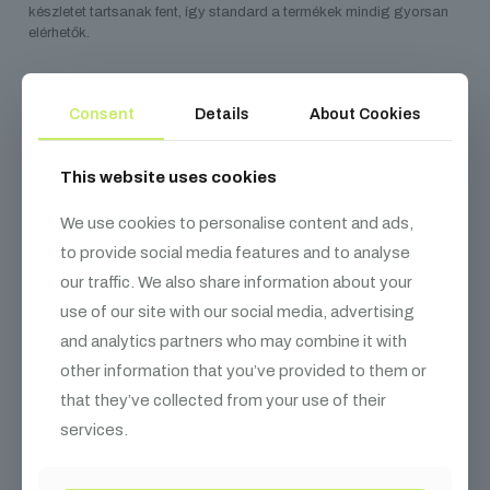
készletet tartsanak fent, így standard a termékek mindig gyorsan
elérhetők.
Consent
Details
About Cookies
Kapcsolódó
termékek
This website uses cookies
We use cookies to personalise content and ads,
to provide social media features and to analyse
our traffic. We also share information about your
use of our site with our social media, advertising
and analytics partners who may combine it with
other information that you’ve provided to them or
that they’ve collected from your use of their
services.