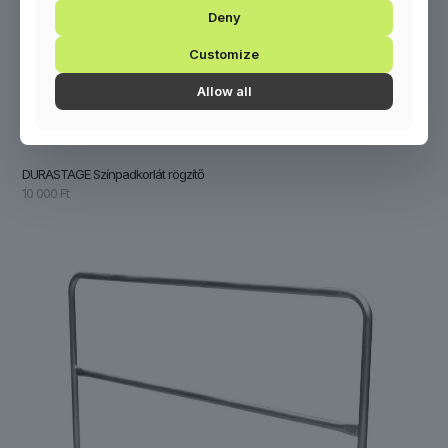
Deny
Customize
Allow all
DURASTAGE Színpadkorlát rögzítő
10 000
Ft