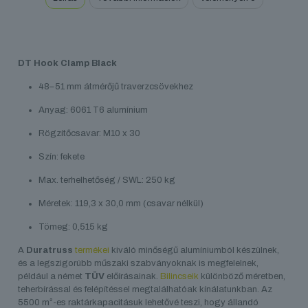
DT Hook Clamp Black
48–51 mm átmérőjű traverzcsövekhez
Anyag: 6061 T6 alumínium
Rögzítőcsavar: M10 x 30
Szín: fekete
Max. terhelhetőség / SWL: 250 kg
Méretek: 119,3 x 30,0 mm (csavar nélkül)
Tömeg: 0,515 kg
A
Duratruss
termékei
kiváló minőségű alumíniumból készülnek,
és a legszigorúbb műszaki szabványoknak is megfelelnek,
például a német
TÜV
előírásainak.
Bilincseik
különböző méretben,
teherbírással és felépítéssel megtalálhatóak kínálatunkban. Az
5500 m²-es raktárkapacitásuk lehetővé teszi, hogy állandó