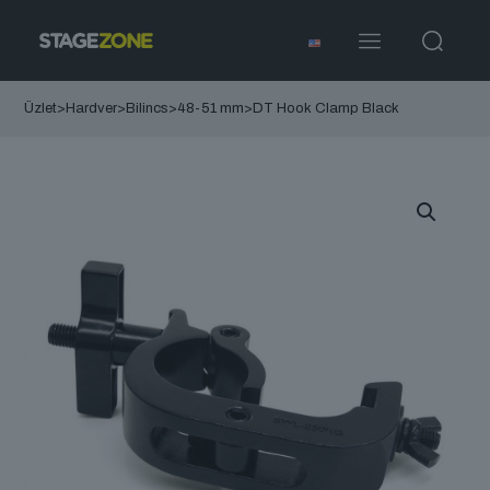
Üzlet
>
Hardver
>
Bilincs
>
48-51 mm
>
DT Hook Clamp Black