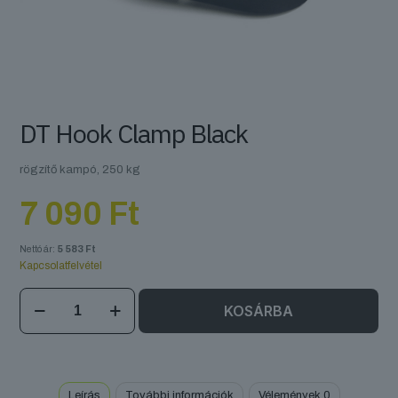
DT Hook Clamp Black
rögzítő kampó, 250 kg
7 090
Ft
Nettó ár:
5 583
Ft
Kapcsolatfelvétel
DT
KOSÁRBA
Hook
Clamp
Black
mennyiség
Leírás
További információk
Vélemények
0