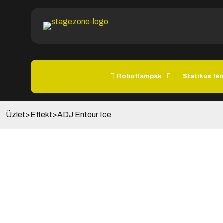
Robotlámpák
Statikus fén
Üzlet
>
Effekt
>
ADJ Entour Ice