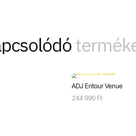
pcsolódó
termék
ADJ Entour Venue
244 990
Ft