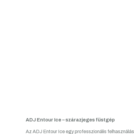
ADJ Entour Ice – szárazjeges füstgép
Az ADJ Entour Ice egy professzionális felhasználá