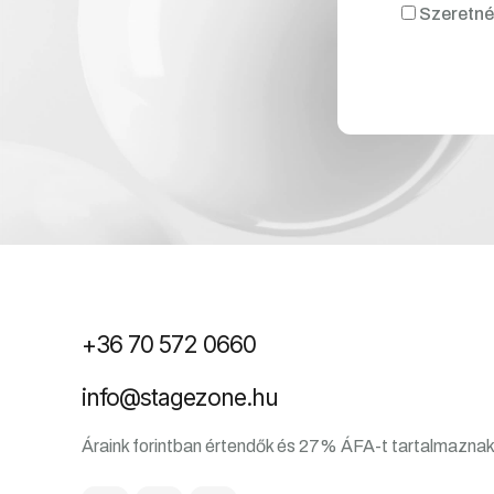
Szeretnék
+36 70 572 0660
info@stagezone.hu
Áraink forintban értendők és 27% ÁFA-t tartalmaznak