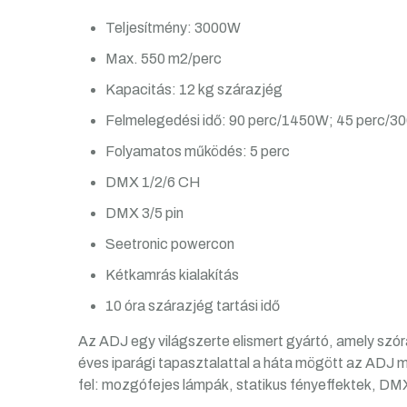
Teljesítmény: 3000W
Max. 550 m2/perc
Kapacitás: 12 kg szárazjég
Felmelegedési idő: 90 perc/1450W; 45 perc/
Folyamatos működés: 5 perc
DMX 1/2/6 CH
DMX 3/5 pin
Seetronic powercon
Kétkamrás kialakítás
10 óra szárazjég tartási idő
Az ADJ egy világszerte elismert gyártó, amely szór
éves iparági tapasztalattal a háta mögött az ADJ m
fel: mozgófejes lámpák, statikus fényeffektek, DMX