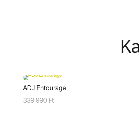
Ka
ADJ Entourage
339 990
Ft