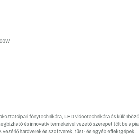
3000W
akoztatóipari fénytechnikára, LED videotechnikára és különböző 
egbízható és innovatív termékeivel vezető szerepet tölt be a pi
 vezérlő hardverek és szoftverek, füst- és egyéb effektgépek.