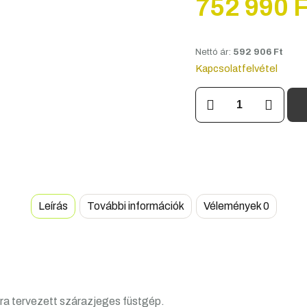
752 990
F
Nettó ár:
592 906
Ft
Kapcsolatfelvétel
ADJ
Entour
Ice
mennyiség
Leírás
További információk
Vélemények
0
sra tervezett szárazjeges füstgép.