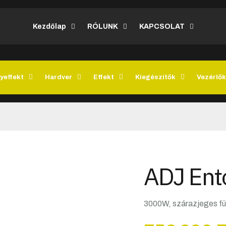
Kezdőlap
RÓLUNK
KAPCSOLAT
yeffekt
Hardver
Effekt
Kiegészítők
Vezérlők
ADJ Ent
3000W, szárazjeges fü