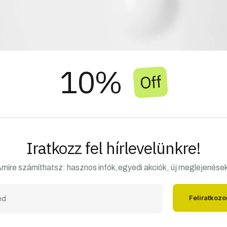
10%
Off
Iratkozz fel hírlevelünkre!
mire számíthatsz: hasznos infók,egyedi akciók, új meglejenése