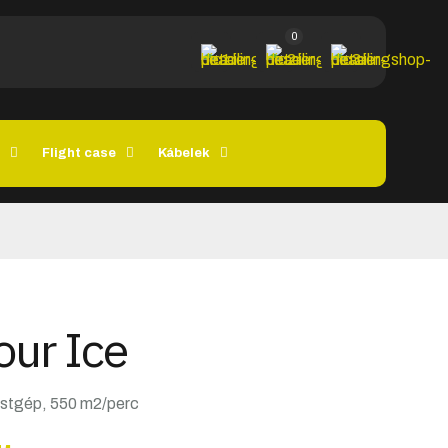
0
Flight case
Kábelek
our Ice
stgép, 550 m2/perc