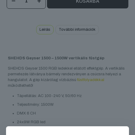
KOSÁRBA
Geyser
1500
mennyiség
Leírás
További információk
SHEHDS Geyser 1500 – 1500W vertikális füstgép
SHEHDS Geyser 1500 RGB ledekkel ellátott effektgép. A vertikális
permetezés látványa bármely rendezvényen a csúcsra helyezi a
hangulatot. A gép kizárólag vízbázisú
füstfolyadékkal
működtethető!
Tápellátás: AC 100-240 V, 50/60 Hz
Teljesítmény: 1500W
DMX 6 CH
24x9W RGB led
Tartály 3 L