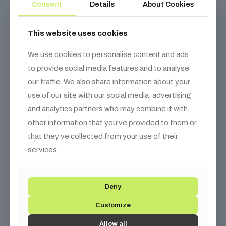
Consent
Details
About Cookies
Felmelegedési idő 3 perc
Permetezési magasság 4 m
This website uses cookies
IP20
DMX 3 pin
We use cookies to personalise content and ads,
Aktív hűtés
to provide social media features and to analyse
DMX 512/Távirányító
our traffic. We also share information about your
use of our site with our social media, advertising
A Shehds 2015-ben alapított színpadi fénytechnikai
berendezésekre szakosodott
vállalat
. Termékeik megbízható
and analytics partners who may combine it with
minőséget és anyaghasználatot biztosítanak, melyek számos
other information that you’ve provided to them or
felhasználási körben megállják helyüket. CE, ROHS, UL, FCC, TP,
that they’ve collected from your use of their
TC, SAA és egyéb biztonsági tanúsítvánnyal rendelkeznek. A
márka mára már a fénytechnikai szegmens egyik megbízható
services.
szereplőjévé vált.
Deny
Customize
Kapcsolódó
termékek
Allow all