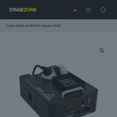
Üzlet
>
Effekt
>
SHEHDS Geyser 1500