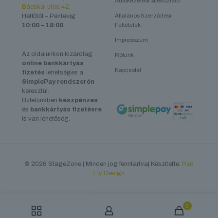
Adatkezelési tájékoztató
Bácskai utca 42.
Hétfőtől – Péntekig
Általános Szerződési
10:00 – 18:00
Feltételek
Impresszum
Az oldalunkon kizárólag
Rólunk
online bankkártyás
Kapcsolat
fizetés
lehetséges a
SimplePay rendszerén
keresztül.
Üzletünkben
készpénzes
és
bankkártyás fizetésre
is van lehetőség.
© 2026 StageZone | Minden jog fenntartva| Készítette:
Red
Fly Design
0