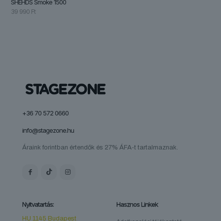
SHEHDS Smoke 1500
39 990
Ft
+36 70 572 0660
info@stagezone.hu
Áraink forintban értendők és 27% ÁFA-t tartalmaznak.
Nyitvatartás:
Hasznos Linkek
HU 1145 Budapest