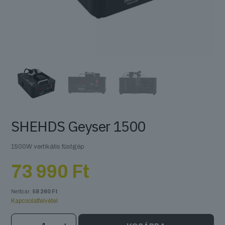
SHEHDS Geyser 1500
1500W vertikális füstgép
73 990
Ft
Nettó ár:
58 260
Ft
Kapcsolatfelvétel
SHEHDS