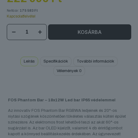
Nettó ár:
175 583
Ft
Kapcsolatfelvétel
FOS
KOSÁRBA
Phantom
Bar
mennyiség
Leírás
Specifikációk
További információk
Vélemények
0
FOS Phantom Bar – 18x12W Led bar IP65 védelemmel
Az innovatív FOS Phantom Bar RGBWA ledjeinek és 20°-os
niytási szögének köszönhetően tökéletes választás kültéri épület
színezésre. Az elektromos frost lehetővé teszi az akát 60°-os
sugárzást is. Az bar OLED kijelzőt, valamint 4 db érintőgombot
kapott a könnyed beállításkezelés érdekében. Az úgynevezett