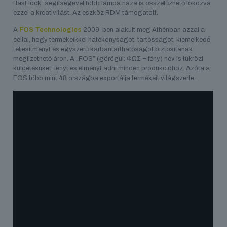
“fast lock” segítségével több lámpa háza is összefűzhető fokozva
ezzel a kreativitást. Az eszköz RDM támogatott.
A
FOS Technologies
2009-ben alakult meg Athénban azzal a
céllal, hogy termékeikkel hatékonyságot, tartósságot, kiemelkedő
teljesítményt és egyszerű karbantarthatóságot biztosítanak
megfizethető áron. A „FOS” (görögül: ΦΩΣ = fény) név is tükrözi
küldetésüket: fényt és élményt adni minden produkcióhoz. Azóta a
FOS több mint 48 országba exportálja termékeit világszerte.