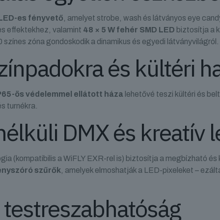
 LED-es fényvető
, amelyet strobe, wash és látványos eye cand
es effektekhez, valamint
48 × 5 W fehér SMD LED
biztosítja a
0 színes zóna gondoskodik a dinamikus és egyedi látványvilágról.
zínpadokra és kültéri h
P65-ös védelemmel ellátott háza
lehetővé teszi kültéri és be
s turnékra.
nélküli DMX és kreatív
gia (kompatibilis a WiFLY EXR-rel is) biztosítja a megbízható és
ényszóró szűrők
, amelyek elmoshatják a LED-pixeleket – ezált
 testreszabhatóság