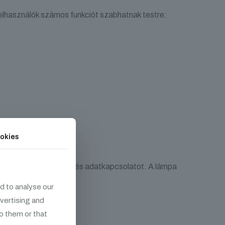
lhasználók számos funkciót szabhatnak testre:
okies
zik a láncolt energia- és adatkapcsolatot. A lámpa
d to analyse our
dvertising and
o them or that