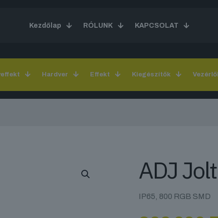
Kezdőlap
RÓLUNK
KAPCSOLAT
yeffekt
Hardver
Effekt
Kiegészítők
Vezérlő
ADJ Jolt
IP65, 800 RGB SMD