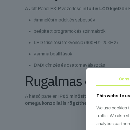
A Jolt Panel FXIP vezérlése
intuitív LCD kijelzőn
dimmelési módok és sebesség
beépített programok és színmakrók
LED frissítési frekvencia (900Hz–25kHz)
gamma beállítások
DMX címzés és csatornaválasztás
Rugalmas csatlako
Cons
This website u
A hátsó panelen
IP65 minősítésű 5-pin DMX in/o
omega konzollal is rögzíthető
, amely alternatívá
We use cookies t
traffic. We also 
analytics partner