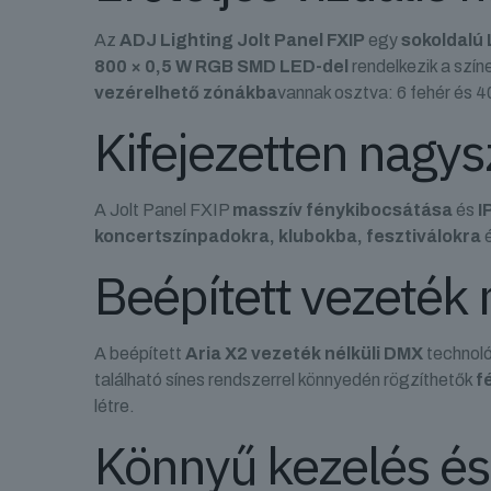
Az
ADJ Lighting Jolt Panel FXIP
egy
sokoldalú
800 × 0,5 W RGB SMD LED-del
rendelkezik a szín
vezérelhető zónákba
vannak osztva: 6 fehér és 4
Kifejezetten nagys
A Jolt Panel FXIP
masszív fénykibocsátása
és
I
koncertszínpadokra, klubokba, fesztiválokra
é
Beépített vezeték 
A beépített
Aria X2 vezeték nélküli DMX
technoló
található sínes rendszerrel könnyedén rögzíthetők
f
létre.
Könnyű kezelés és