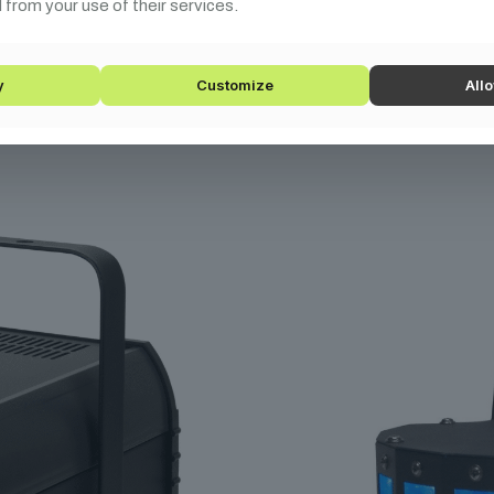
 from your use of their services.
pcsolódó
termék
y
Customize
Allo