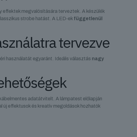
y effektek megvalósítására terveztek. A készülék
 klasszikus strobe hatást. A LED-ek
függetlenül
asználatra tervezve
ltéri használatát egyaránt. Ideális választás
nagy
 lehetőségek
 kábelmentes adatátvitelt. A lámpatest előlapján
al új effektusok és kreatív megoldások hozhatók