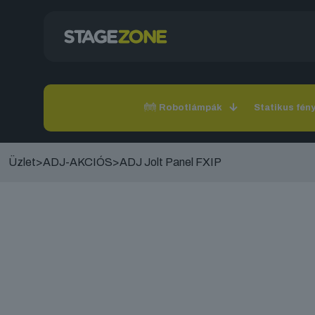
Robotlámpák
Statikus fén
Üzlet
>
ADJ-AKCIÓS
>
ADJ Jolt Panel FXIP