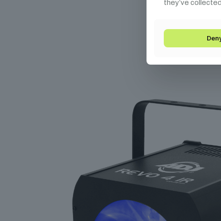
they’ve collected
Ka
Den