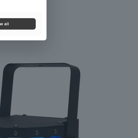
ek
w all