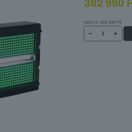
382 990
F
Nettó ár:
301 567
Ft
ADJ
Jolt
Panel
FXIP
mennyiség