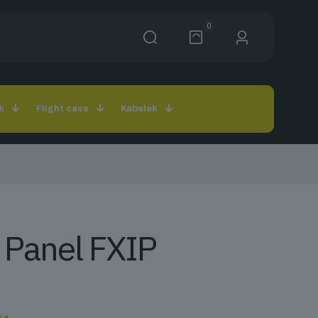
0
k
Flight case
Kábelek
 Panel FXIP