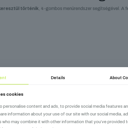
 keresztül történik
, 4-gombos menürendszer segítségével. A fe
zás és rögzítés
ent
Details
About Co
ses cookies
ut
és
zárható tápcsatlakozók
találhatók, amelyek lehetővé tes
t kínál az állítható szögű tartókonzolhoz képest.
o personalise content and ads, to provide social media features an
share information about your use of our site with our social media, a
s who may combine it with other information that you’ve provided t