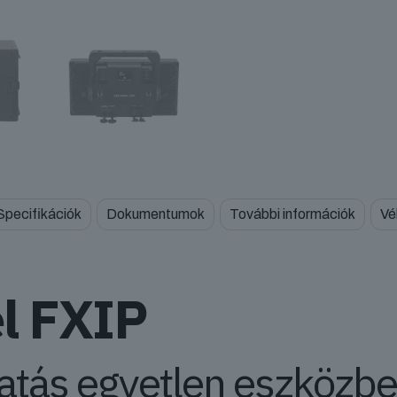
Specifikációk
Dokumentumok
További információk
Vé
l FXIP
 hatás egyetlen eszközb