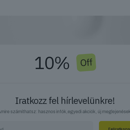
10%
Off
Iratkozz fel hírlevelünkre!
mire számíthatsz: hasznos infók,egyedi akciók, új meglejenése