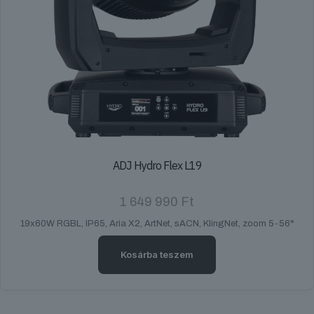
ADJ Hydro Flex L19
1 649 990
Ft
19x60W RGBL, IP65, Aria X2, ArtNet, sACN, KlingNet, zoom 5-56°
Kosárba teszem