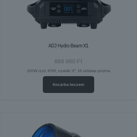
ADJ Hydro Beam X1
699 990
Ft
100W izzó, IP65, nyaláb 3°, 16 oldalas prizma
Kosárba teszem