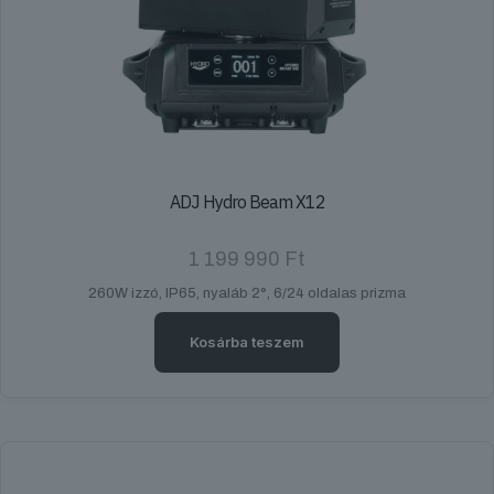
ADJ Hydro Beam X12
1 199 990
Ft
260W izzó, IP65, nyaláb 2°, 6/24 oldalas prizma
Kosárba teszem