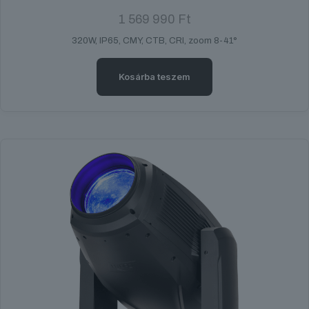
1 569 990
Ft
320W, IP65, CMY, CTB, CRI, zoom 8-41°
Kosárba teszem