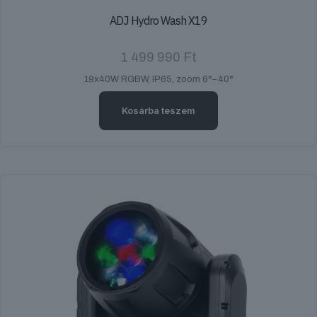
ADJ Hydro Wash X19
1 499 990
Ft
19x40W RGBW, IP65, zoom 6°–40°
Kosárba teszem