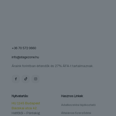
+36 70 572 0660
info@stagezone.hu
Áraink forintban értendők és 27% ÁFA-t tartalmaznak.
Nyitvatartás:
Hasznos Linkek
HU 1145 Budapest
Adatkezelési tájékoztató
Bácskai utca 42.
Hétfőtől – Péntekig
Általános Szerződési