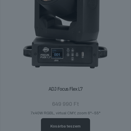
ADJ Focus Flex L7
649 990
Ft
7x40W RGBL, virtual CMY, zoom 6°–55°
Kosárba teszem