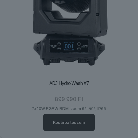
ADJ Hydro Wash X7
899 990
Ft
7x40W RGBW, RDM, zoom 6°–40°, IP65
Kosárba teszem