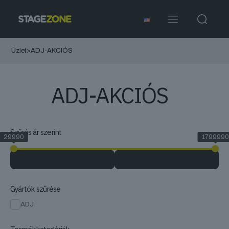
Üzlet
>
ADJ-AKCIÓS
ADJ-AKCIÓS
Szűrés ár szerint
29990
1799990
Gyártók szűrése
ADJ