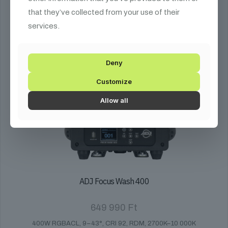
that they’ve collected from your use of their
services.
Deny
Customize
Allow all
ADJ Focus Wash 400
649 990
Ft
400W RGBACL, 9–43°, CRI 92, RDM, 2700K–10 000K