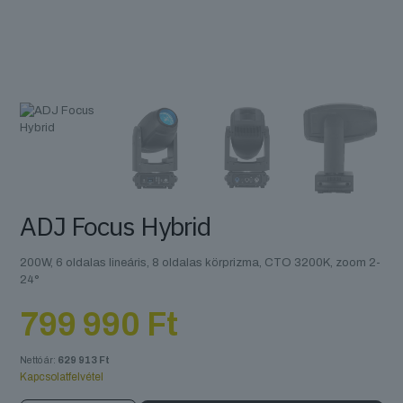
ADJ Focus Hybrid
200W, 6 oldalas lineáris, 8 oldalas körprizma, CTO 3200K, zoom 2-
24°
799 990
Ft
Nettó ár:
629 913
Ft
Kapcsolatfelvétel