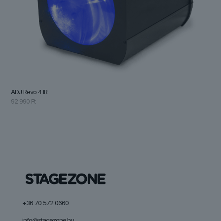
ADJ Revo 4 IR
92 990
Ft
+36 70 572 0660
info@stagezone.hu