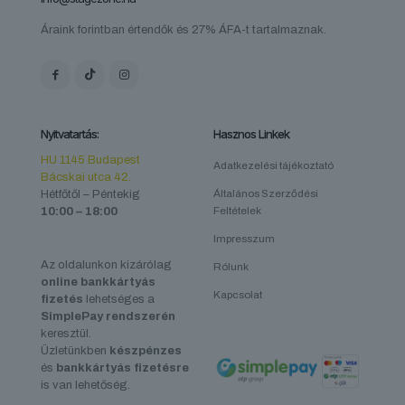
Áraink forintban értendők és 27% ÁFA-t tartalmaznak.
Nyitvatartás:
Hasznos Linkek
HU 1145 Budapest
Adatkezelési tájékoztató
Bácskai utca 42.
Hétfőtől – Péntekig
Általános Szerződési
10:00 – 18:00
Feltételek
Impresszum
Az oldalunkon kizárólag
Rólunk
online bankkártyás
Kapcsolat
fizetés
lehetséges a
SimplePay rendszerén
keresztül.
Üzletünkben
készpénzes
és
bankkártyás fizetésre
is van lehetőség.