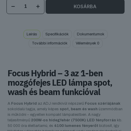
ADJ
KOSÁRBA
Focus
Hybrid
mennyiség
Leírás
Specifikációk
Dokumentumok
További információk
Vélemények
0
Focus Hybrid – 3 az 1-ben
mozgófejes LED lámpa spot,
wash és beam funkcióval
A
Focus Hybrid
az ADJ rendkívül népszerű
Focus szériájának
sokoldalú tagja, amely képes
spot, beam és wash
üzemmódban
is működni – egyetlen kompakt lámpatestben. A nagy
teljesítményű
200W-os hidegfehér (7500K) LED fényforrás
kb.
50 000 óra élettartamú, és
4100 lumenes fényerőt
biztosít, így