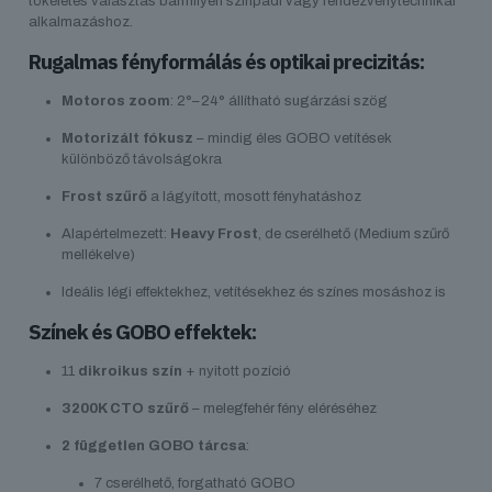
tökéletes választás bármilyen színpadi vagy rendezvénytechnikai
alkalmazáshoz.
Rugalmas fényformálás és optikai precizitás:
Motoros zoom
: 2°–24° állítható sugárzási szög
Motorizált fókusz
– mindig éles GOBO vetítések
különböző távolságokra
Frost szűrő
a lágyított, mosott fényhatáshoz
Alapértelmezett:
Heavy Frost
, de cserélhető (Medium szűrő
mellékelve)
Ideális légi effektekhez, vetítésekhez és színes mosáshoz is
Színek és GOBO effektek:
11
dikroikus szín
+ nyitott pozíció
3200K CTO szűrő
– melegfehér fény eléréséhez
2 független GOBO tárcsa
:
7 cserélhető, forgatható GOBO