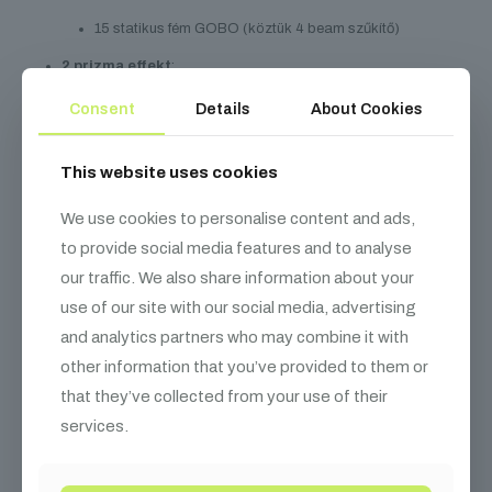
15 statikus fém GOBO (köztük 4 beam szűkítő)
2 prizma effekt
:
Forgatható 8-facet körprizma
Consent
Details
About Cookies
Forgatható 6-facet lineáris prizma – dinamikus légi és
felületi textúrákhoz
This website uses cookies
Kompakt kialakítás, erős teljesítmény:
We use cookies to personalise content and ads,
Súly:
mindössze 14,1 kg
to provide social media features and to analyse
our traffic. We also share information about your
Kompakt méret, mégis nagy fényerő és professzionális
funkciók
use of our site with our social media, advertising
and analytics partners who may combine it with
Tökéletes választás mobil rendezvényekhez, fix
installációkhoz, színházakba, klubokba és koncerttermekbe
other information that you’ve provided to them or
A
Focus Hybrid
egy igazi
minden az egyben mozgófejes LED
that they’ve collected from your use of their
lámpa
, amely rugalmas optikával, színgazdag effektekkel és
services.
kiváló vetítési képességgel rendelkezik. Ideális választás, ha egy
eszközben keresed a
spot, beam és wash funkciókat
megbízható teljesítménnyel.