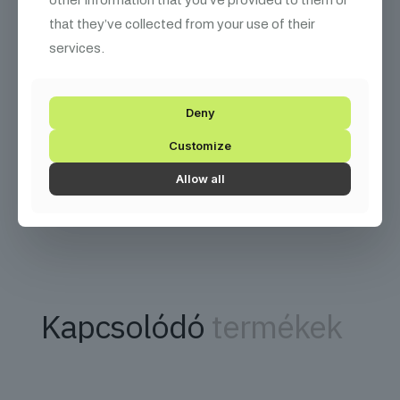
RDM kompatibilitás
a távoli eszközkezeléshez
that they’ve collected from your use of their
services.
Beépített Aria X2 Wireless Management rendszer
a
vezeték nélküli DMX vezérléshez
Maximális megtérülés a
Deny
produkciós cégek számára
Customize
Az IP65 védettség, a fejlett funkciók és a lenyűgöző kreatív
Allow all
lehetőségek révén az ADJ Hydro Hybrid kiemelkedő befektetés
minden produkciós cég számára, valamint rendkívül művészi
eszköz a világítástervezők kezében.
Kapcsolódó
termékek