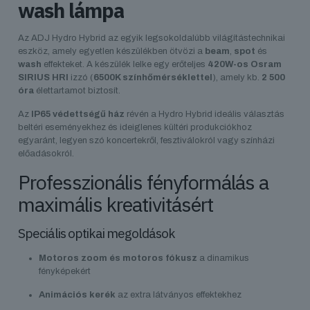
wash lámpa
Az ADJ Hydro Hybrid az egyik legsokoldalúbb világítástechnikai
eszköz, amely egyetlen készülékben ötvözi a
beam
,
spot
és
wash
effekteket. A készülék lelke egy erőteljes
420W-os Osram
SIRIUS HRI
izzó (
6500K színhőmérséklettel
), amely kb.
2 500
óra
élettartamot biztosít.
Az
IP65 védettségű ház
révén a Hydro Hybrid ideális választás
beltéri eseményekhez és ideiglenes kültéri produkciókhoz
egyaránt, legyen szó koncertekről, fesztiválokról vagy színházi
előadásokról.
Professzionális fényformálás a
maximális kreativitásért
Speciális optikai megoldások
Motoros zoom és motoros fókusz
a dinamikus
fényképekért
Animációs kerék
az extra látványos effektekhez