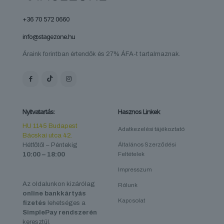
+36 70 572 0660
info@stagezone.hu
Áraink forintban értendők és 27% ÁFA-t tartalmaznak.
Nyitvatartás:
Hasznos Linkek
HU 1145 Budapest
Adatkezelési tájékoztató
Bácskai utca 42.
Hétfőtől – Péntekig
Általános Szerződési
10:00 – 18:00
Feltételek
Impresszum
Az oldalunkon kizárólag
Rólunk
online bankkártyás
Kapcsolat
fizetés
lehetséges a
SimplePay rendszerén
keresztül.