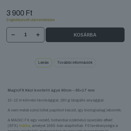
3 900
Ft
Engedélyezett utánrendelésre
MagicFX
KOSÁRBA
Kézi
konfetti
ágyú
80cm
mennyiség
Leírás
További információk
MagicFX Kézi konfetti ágyú 80cm – 55×17 mm
10-12 m kilövési távolsággal, 180 g lángálló anyaggal.
A nem metál színű töltet papírból készül, így biológiailag lebomlik.
A MAGIC FX egy vezető, hollandiai székhelyű speciális effekt
(SFX)
márka
, amelyet 1995-ben alapítottak. Fő tevékenysége a