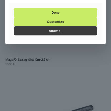
Deny
Customize
Allow all
MagicFX Szalag töltet 10mx2,5 cm
1 500
Ft