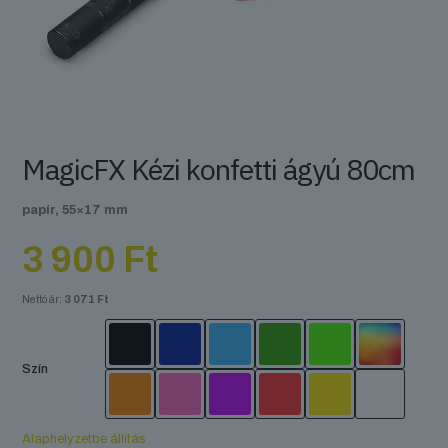
MagicFX Kézi konfetti ágyú 80cm
papír, 55×17 mm
3 900
Ft
Nettó ár:
3 071
Ft
Szín
Alaphelyzetbe állítás