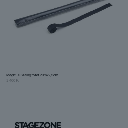
MagicFX Szalag töltet 20mx2,5cm
2 400
Ft