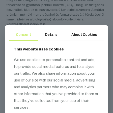
magas minőségű, biztonságos és innovatív berendezések
tervezése és gyártása, például konfetti-, CO₂-, láng- és füstgépek
fesztiválok, klubok és nagyszabású koncertek számára. A márka
prémium mérnöki megoldásairól és fenntarthatósági törekvéseiről
ismert, ideértve a biológiailag lebomló konfettit és a
környezetbarát gépeket is.
Consent
Details
About Cookies
This website uses cookies
Kapcsolódó
termékek
We use cookies to personalise content and ads,
to provide social media features and to analyse
our traffic. We also share information about your
use of our site with our social media, advertising
and analytics partners who may combine it with
other information that you’ve provided to them or
that they’ve collected from your use of their
services.