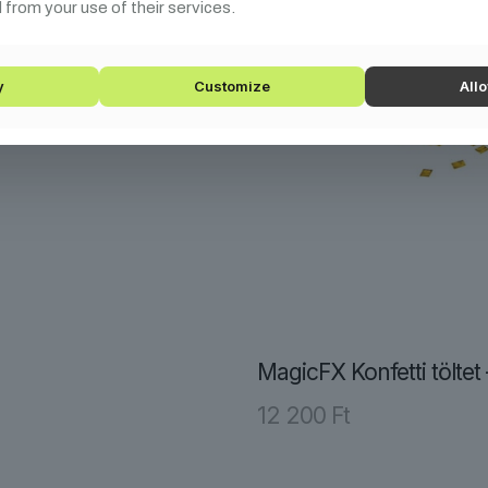
 from your use of their services.
y
Customize
Allo
MagicFX Konfetti töltet 
12 200
Ft