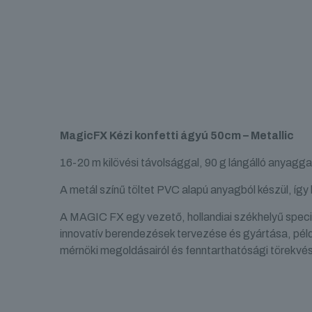
MagicFX Kézi konfetti ágyú 50cm – Metallic
16-20 m kilövési távolsággal, 90 g lángálló anyagga
A metál színű töltet PVC alapú anyagból készül, így 
A MAGIC FX egy vezető, hollandiai székhelyű speci
innovatív berendezések tervezése és gyártása, péld
mérnöki megoldásairól és fenntarthatósági törekvései