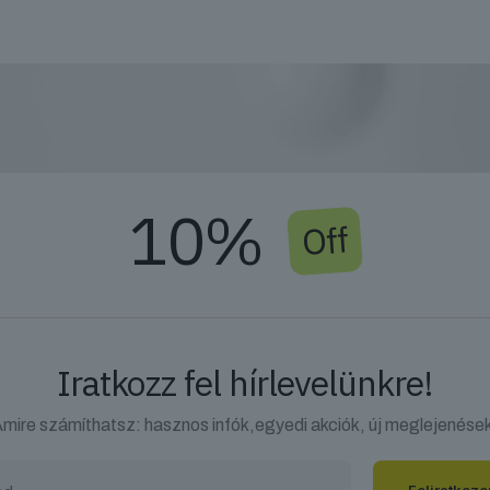
10%
Off
Iratkozz fel hírlevelünkre!
mire számíthatsz: hasznos infók,egyedi akciók, új meglejenése