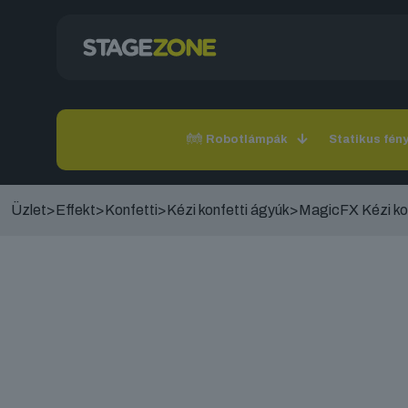
Robotlámpák
Statikus fén
Üzlet
>
Effekt
>
Konfetti
>
Kézi konfetti ágyúk
>
MagicFX Kézi kon