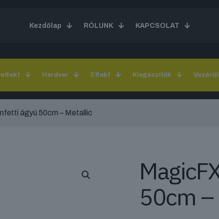
Kezdőlap
RÓLUNK
KAPCSOLAT
yeffekt
Hardver
Effekt
Kiegészítők
Vezérlő
fetti ágyú 50cm – Metallic
MagicFX 
50cm – 