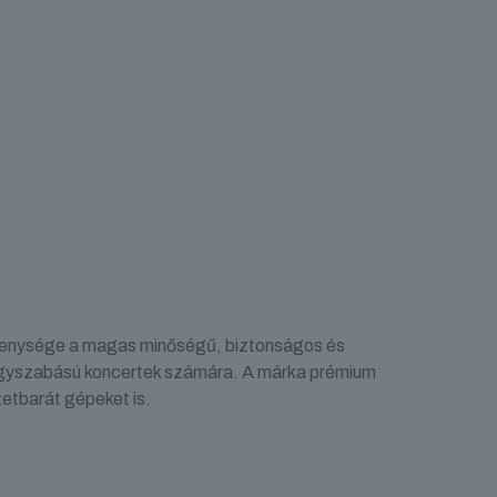
ékenysége a magas minőségű, biztonságos és
 nagyszabású koncertek számára. A márka prémium
zetbarát gépeket is.