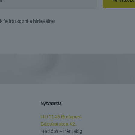
 feliratkozni a hírlevélre!
Nyitvatartás:
HU 1145 Budapest
Bácskai utca 42.
Hétfőtől – Péntekig