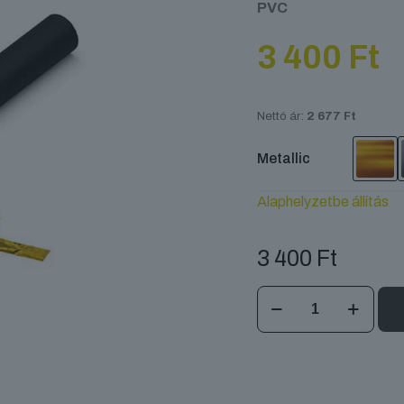
PVC
3 400
Ft
Nettó ár:
2 677
Ft
Metallic
Alaphelyzetbe állítás
3 400
Ft
MagicFX
Kézi
konfetti
ágyú
50cm
-