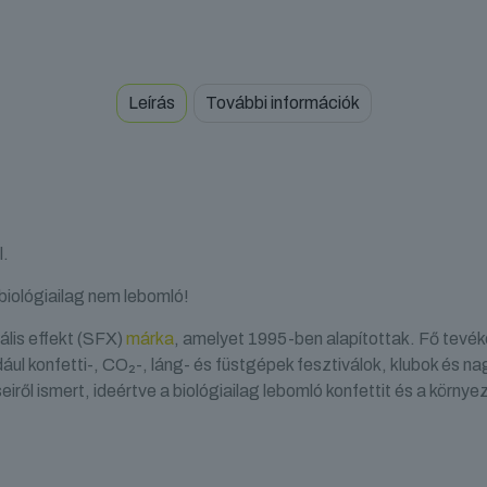
Metallic
mennyiség
Leírás
További információk
l.
biológiailag nem lebomló!
ális effekt (SFX)
márka
, amelyet 1995-ben alapítottak. Fő tev
ául konfetti-, CO₂-, láng- és füstgépek fesztiválok, klubok és
ről ismert, ideértve a biológiailag lebomló konfettit és a környe