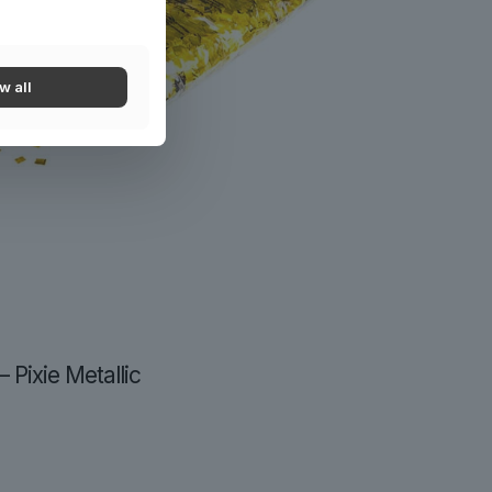
w all
– Pixie Metallic