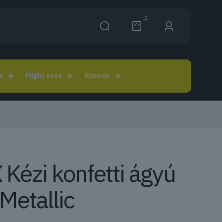
0
k
Flight case
Kábelek
Kézi konfetti ágyú
Metallic