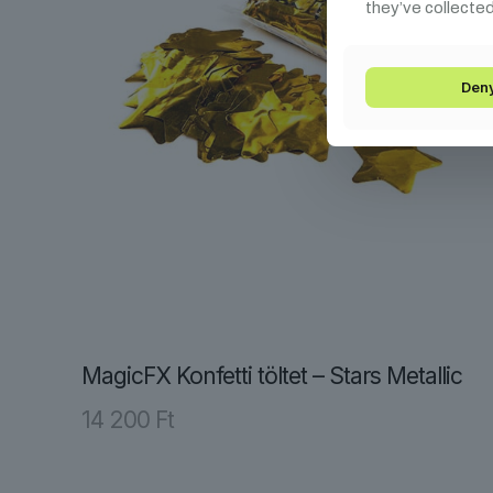
they’ve collected
Den
MagicFX Konfetti töltet – Stars Metallic
14 200
Ft