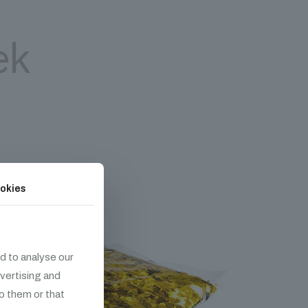
ek
okies
d to analyse our
dvertising and
o them or that