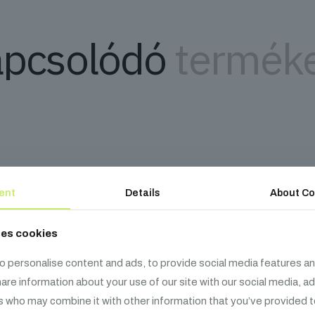
pcsolódó
termék
ent
Details
About Co
ses cookies
o personalise content and ads, to provide social media features an
share information about your use of our site with our social media, a
s who may combine it with other information that you’ve provided t