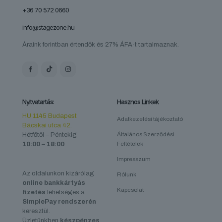
+36 70 572 0660
info@stagezone.hu
Áraink forintban értendők és 27% ÁFA-t tartalmaznak.
Nyitvatartás:
Hasznos Linkek
HU 1145 Budapest
Adatkezelési tájékoztató
Bácskai utca 42.
Hétfőtől – Péntekig
Általános Szerződési
10:00 – 18:00
Feltételek
Impresszum
Az oldalunkon kizárólag
Rólunk
online bankkártyás
Kapcsolat
fizetés
lehetséges a
SimplePay rendszerén
keresztül.
Üzletünkben
készpénzes