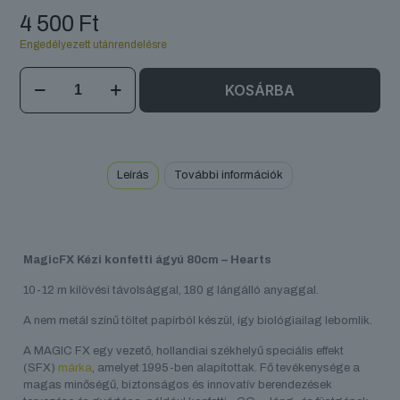
4 500
Ft
Engedélyezett utánrendelésre
MagicFX
KOSÁRBA
Kézi
konfetti
ágyú
80cm
-
Leírás
További információk
Hearts
mennyiség
MagicFX Kézi konfetti ágyú 80cm – Hearts
10-12 m kilövési távolsággal, 180 g lángálló anyaggal.
A nem metál színű töltet papírból készül, így biológiailag lebomlik.
A MAGIC FX egy vezető, hollandiai székhelyű speciális effekt
(SFX)
márka
, amelyet 1995-ben alapítottak. Fő tevékenysége a
magas minőségű, biztonságos és innovatív berendezések