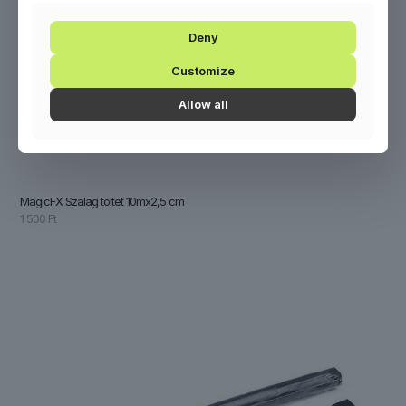
Deny
Customize
Allow all
MagicFX Szalag töltet 10mx2,5 cm
1 500
Ft