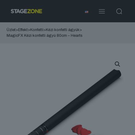
Üzlet
>
Effekt
>
Konfetti
>
Kézi konfetti ágyúk
>
MagicFX Kézi konfetti ágyú 80cm – Hearts