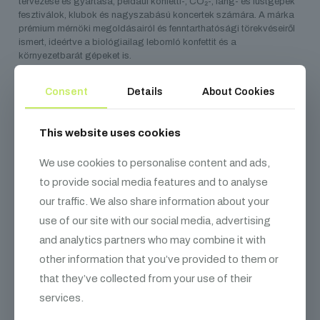
tervezése és gyártása, például konfetti-, CO₂-, láng- és füstgépek
fesztiválok, klubok és nagyszabású koncertek számára. A márka
prémium mérnöki megoldásairól és fenntarthatósági törekvéseiről
ismert, ideértve a biológiailag lebomló konfettit és a
környezetbarát gépeket is.
Consent
Details
About Cookies
Kapcsolódó
termékek
This website uses cookies
We use cookies to personalise content and ads,
to provide social media features and to analyse
our traffic. We also share information about your
use of our site with our social media, advertising
and analytics partners who may combine it with
other information that you’ve provided to them or
that they’ve collected from your use of their
services.