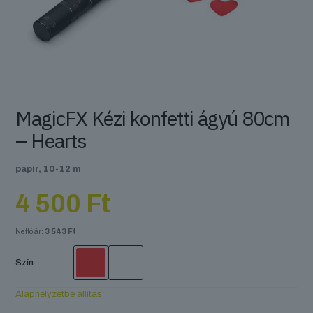
MagicFX Kézi konfetti ágyú 80cm
– Hearts
papír, 10-12 m
4 500
Ft
Nettó ár:
3 543
Ft
Szín
Alaphelyzetbe állítás