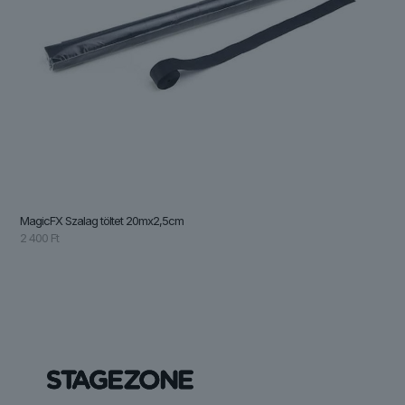
MagicFX Szalag töltet 20mx2,5cm
2 400
Ft