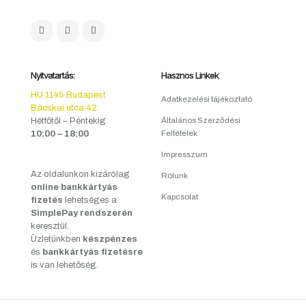
Nyitvatartás:
Hasznos Linkek
HU 1145 Budapest
Adatkezelési tájékoztató
Bácskai utca 42.
Hétfőtől – Péntekig
Általános Szerződési
10:00 – 18:00
Feltételek
Impresszum
Az oldalunkon kizárólag
Rólunk
online bankkártyás
Kapcsolat
fizetés
lehetséges a
SimplePay rendszerén
keresztül.
Üzletünkben
készpénzes
és
bankkártyás fizetésre
is van lehetőség.