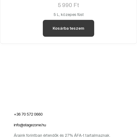
5 990
Ft
5 L, közepes füst
Kosárba teszem
+36 70 572 0660
info@stagezone.hu
Áraink forintban értendők és 27% ÁFA-t tartalmaznak.