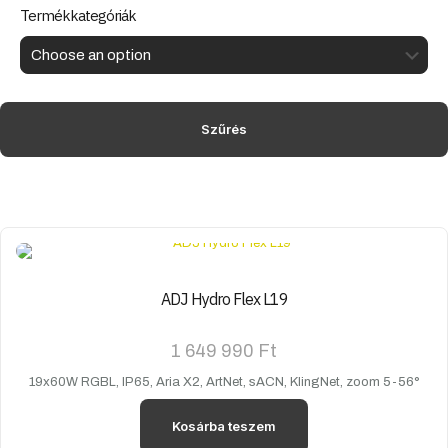
Termékkategóriák
Szűrés
ADJ Hydro Flex L19
1 649 990
Ft
19x60W RGBL, IP65, Aria X2, ArtNet, sACN, KlingNet, zoom 5-56°
Kosárba teszem