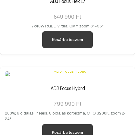
ADJ Focus Flex L7
649 990
Ft
7x40W RGBL, virtual CMY, zoom 6°–55°
Kosárba teszem
ADJ Focus Hybrid
799 990
Ft
200W, 6 oldalas lineáris, 8 oldalas körprizma, CTO 3200K, zoom 2-
24°
Kosárba teszem