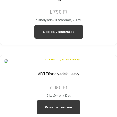
1 790
Ft
füstfolyadék illataroma, 20 ml
Opciók választása
Ennek
a
terméknek
több
variációja
van.
A
ADJ Füstfolyadék Heavy
változatok
a
7 690
Ft
termékoldalon
választhatók
5 L, tömény füst
ki
Kosárba teszem