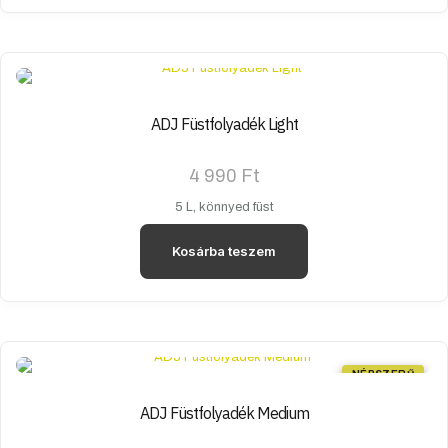
ADJ Füstfolyadék Light
4 990
Ft
5 L, könnyed füst
Kosárba teszem
NÉPSZERŰ
ADJ Füstfolyadék Medium