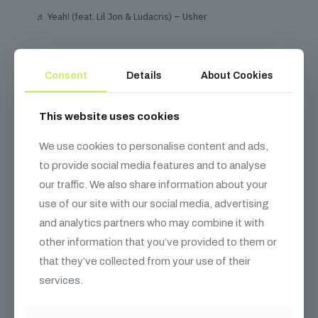
♬ Yeah! (feat. Lil Jon & Ludacris) – Usher
Consent
Details
About Cookies
Kapcsolódó
termékek
This website uses cookies
We use cookies to personalise content and ads,
to provide social media features and to analyse
our traffic. We also share information about your
use of our site with our social media, advertising
and analytics partners who may combine it with
other information that you’ve provided to them or
that they’ve collected from your use of their
services.