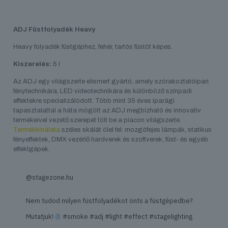
ADJ Füstfolyadék Heavy
Heavy folyadék füstgéphez, fehér, tartós füstöt képes.
Kiszerelés:
5 l
Az ADJ egy világszerte elismert gyártó, amely szórakoztatóipari
fénytechnikára, LED videotechnikára és különböző színpadi
effektekre specializálódott. Több mint 35 éves iparági
tapasztalattal a háta mögött az ADJ megbízható és innovatív
termékeivel vezető szerepet tölt be a piacon világszerte.
Termékkínálata
széles skálát ölel fel: mozgófejes lámpák, statikus
fényeffektek, DMX vezérlő hardverek és szoftverek, füst- és egyéb
effektgépek.
@stagezone.hu
Nem tudod milyen füstfolyadékot önts a füstgépedbe?
Mutatjuk!
#smoke
#adj
#light
#effect
#stagelighting