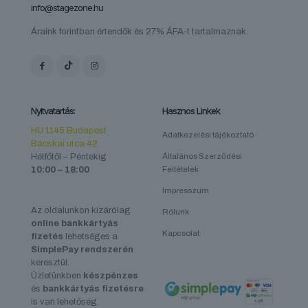
info@stagezone.hu
Áraink forintban értendők és 27% ÁFA-t tartalmaznak.
Nyitvatartás:
Hasznos Linkek
HU 1145 Budapest
Adatkezelési tájékoztató
Bácskai utca 42.
Hétfőtől – Péntekig
Általános Szerződési
10:00 – 18:00
Feltételek
Impresszum
Az oldalunkon kizárólag
Rólunk
online bankkártyás
Kapcsolat
fizetés
lehetséges a
SimplePay rendszerén
keresztül.
Üzletünkben
készpénzes
és
bankkártyás fizetésre
is van lehetőség.