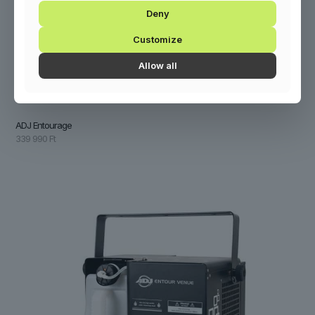
Deny
Customize
Allow all
ADJ Entourage
339 990
Ft