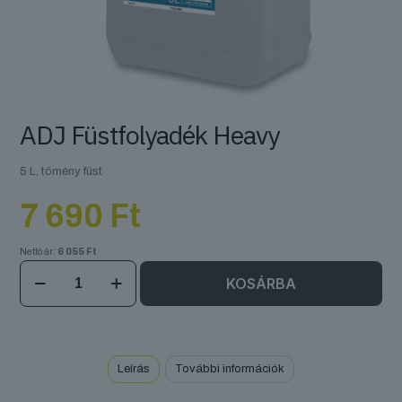
ADJ Füstfolyadék Heavy
5 L, tömény füst
7 690
Ft
Nettó ár:
6 055
Ft
ADJ
KOSÁRBA
Füstfolyadék
Heavy
mennyiség
Leírás
További információk