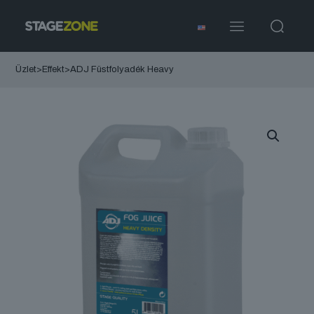
Üzlet
>
Effekt
>
ADJ Füstfolyadék Heavy