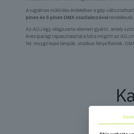
A rugalmas működés érdekében a gép változtatható 
pines és 5 pines DMX csatlakozóval
rendelkezik
Az ADJ egy világszerte elismert gyártó, amely szór
éves iparági tapasztalattal a háta mögött az ADJ m
fel: mozgófejes lámpák, statikus fényeffektek, DMX
Ka
Cons