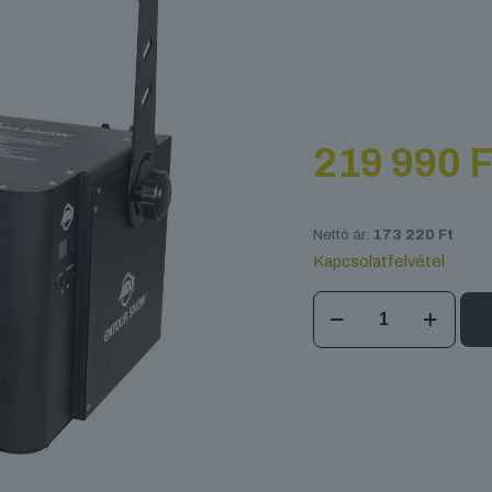
219 990
F
Nettó ár:
173 220
Ft
Kapcsolatfelvétel
ADJ
Entour
SNOW
mennyiség