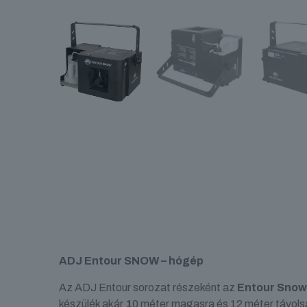
ADJ Entour SNOW – hógép
Az ADJ Entour sorozat részeként az
Entour Snow
készülék akár
1
0 méter magasra és 12 méter távolsá