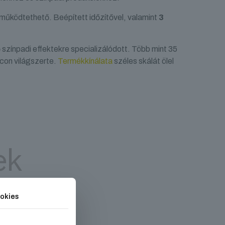
működtethető. Beépített időzítővel, valamint
3
színpadi effektekre specializálódott. Több mint 35
acon világszerte.
Termékkínálata
széles skálát ölel
ek
okies