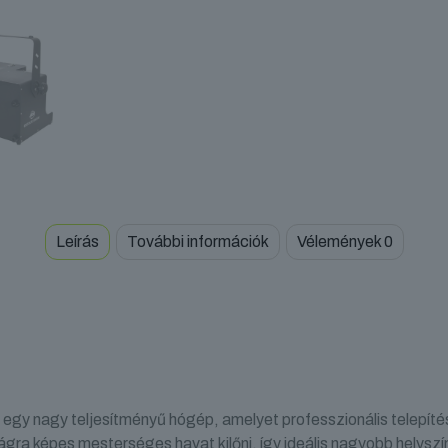
Leírás
További információk
Vélemények
0
egy nagy teljesítményű hógép, amelyet professzionális telepít
gra képes mesterséges havat kilőni, így ideális nagyobb helysz