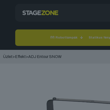
Robotlámpák
Statikus fén
Üzlet
>
Effekt
>
ADJ Entour SNOW