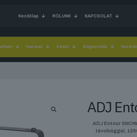
Kezdőlap
RÓLUNK
KAPCSOLAT
yeffekt
Hardver
Effekt
Kiegészítők
Vezérlő
ADJ En
ADJ Entour SNOW n
távolsággal, 125