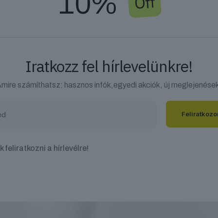
10%
Off
Iratkozz fel hírlevelünkre!
mire számíthatsz: hasznos infók,egyedi akciók, új meglejenése
 feliratkozni a hírlevélre!