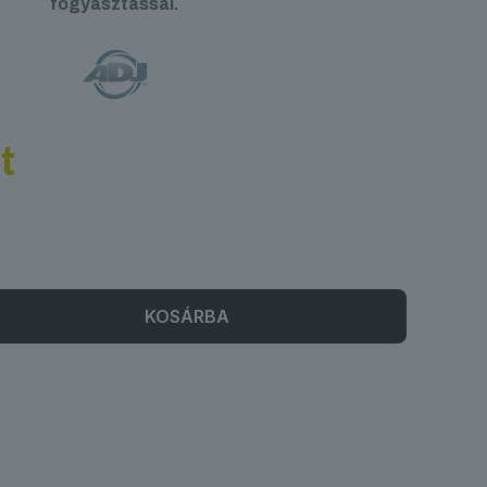
fogyasztással.
t
KOSÁRBA