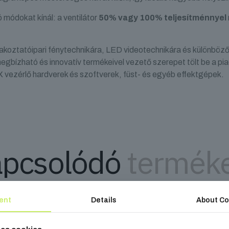
módokat kínál: a ventilátor
50% vagy 100% teljesítménnyel
.
akoztatóipari fénytechnikára, LED videotechnikára és különböző 
egbízható és innovatív termékeivel vezető szerepet tölt be a pi
 vezérlő hardverek és szoftverek, füst- és egyéb effektgépek.
pcsolódó
termék
ent
Details
About Co