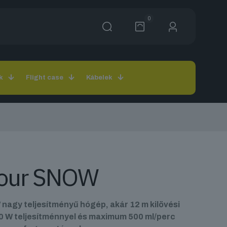
0
k
Flight case
Kábelek
tour SNOW
agy teljesítményű hógép, akár 12 m kilövési
0 W teljesítménnyel és maximum 500 ml/perc