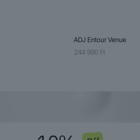
ADJ Entour Venue
244 990
Ft