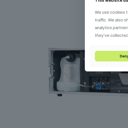
This website u
We use cookies t
traffic. We also 
analytics partner
they’ve collected
Den