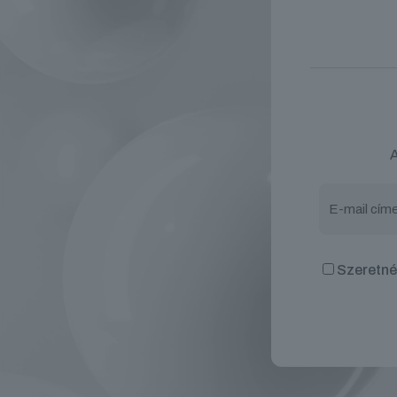
A
Szeretnék