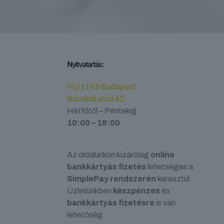
Nyitvatartás:
HU 1145 Budapest
Bácskai utca 42.
Hétfőtől – Péntekig
10:00 – 18:00
.
Az oldalunkon kizárólag
online
bankkártyás fizetés
lehetséges a
SimplePay rendszerén
keresztül.
Üzletünkben
készpénzes
és
bankkártyás fizetésre
is van
lehetőség.