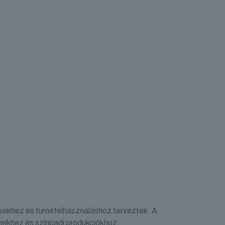
ésekhez és turnéfelhasználáshoz terveztek. A
ínekhez és színpadi produkciókhoz.