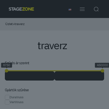
Üzlet
>
traverz
traverz
Szűrés ár szerint
6750
450000
Gyártók szűrése
Duratruss
Vertitruss