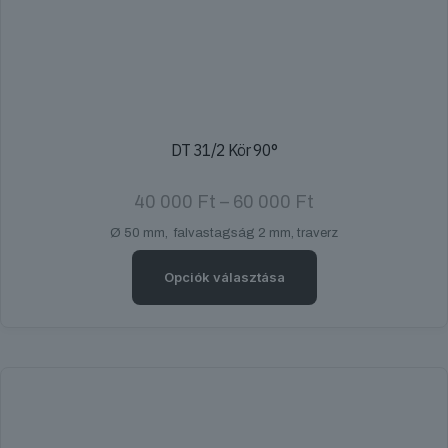
DT 31/2 Kör 90°
Ártartomány:
40 000
Ft
–
60 000
Ft
40
Ø 50 mm, falvastagság 2 mm, traverz
000 Ft
-
60
Opciók választása
000 Ft
Ennek
a
terméknek
több
variációja
van.
A