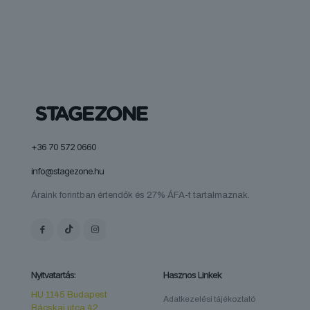
+36 70 572 0660
info@stagezone.hu
Áraink forintban értendők és 27% ÁFA-t tartalmaznak.
Nyitvatartás:
Hasznos Linkek
HU 1145 Budapest
Adatkezelési tájékoztató
Bácskai utca 42.