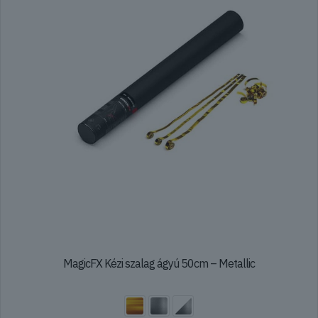
a
termékoldalon
választhatók
ki
MagicFX Kézi szalag ágyú 50cm – Metallic