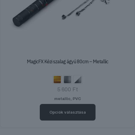
MagicFX Kézi szalag ágyú 80cm – Metallic
5 600
Ft
metallic, PVC
Opciók választása
Ennek
a