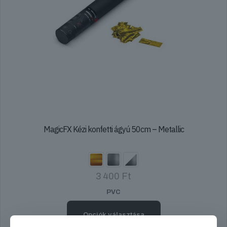
MagicFX Kézi konfetti ágyú 50cm – Metallic
3 400
Ft
PVC
Opciók választása