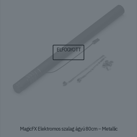
A
változatok
a
termékoldalon
választhatók
ki
ELFOGYOTT
MagicFX Elektromos szalag ágyú 80cm – Metallic