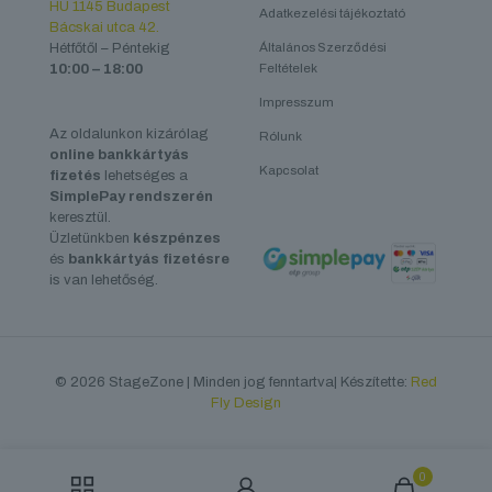
HU 1145 Budapest
Adatkezelési tájékoztató
Bácskai utca 42.
Hétfőtől – Péntekig
Általános Szerződési
10:00 – 18:00
Feltételek
Impresszum
Az oldalunkon kizárólag
Rólunk
online bankkártyás
Kapcsolat
fizetés
lehetséges a
SimplePay rendszerén
keresztül.
Üzletünkben
készpénzes
és
bankkártyás fizetésre
is van lehetőség.
© 2026 StageZone | Minden jog fenntartva| Készítette:
Red
Fly Design
0