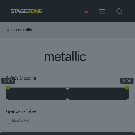
Üzlet
>
metallic
metallic
Szűrés ár szerint
3400
6100
Gyártók szűrése
Magic FX