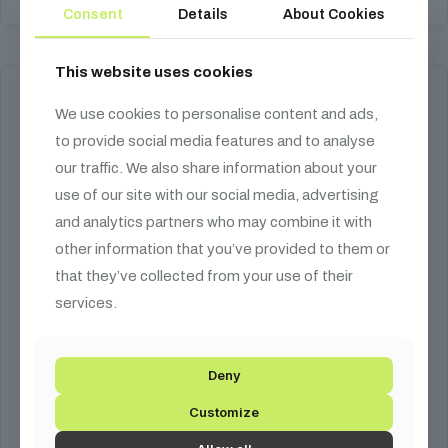
Consent
Details
About Cookies
Ennek
a
terméknek
This website uses cookies
több
variációja
We use cookies to personalise content and ads,
van.
A
to provide social media features and to analyse
változatok
our traffic. We also share information about your
a
termékoldalon
use of our site with our social media, advertising
választhatók
and analytics partners who may combine it with
ki
other information that you’ve provided to them or
that they’ve collected from your use of their
services.
Deny
Customize