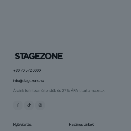
terméknek
több
variációja
van.
A
változatok
a
termékoldalon
választhatók
ki
+36 70 572 0660
info@stagezone.hu
Áraink forintban értendők és 27% ÁFA-t tartalmaznak.
Nyitvatartás:
Hasznos Linkek