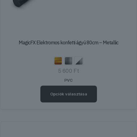
MagicFX Elektromos konfetti ágyú 80cm – Metallic
5 600
Ft
PVC
Opciók választása
Ennek
a
terméknek
több
variációja
van.