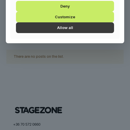
környezetbarát gépeket is.
Deny
Customize
Allow all
Kapcsolódó
termékek
There are no posts on the list.
+36 70 572 0660