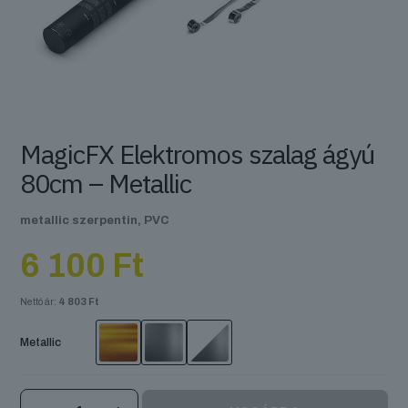
MagicFX Elektromos szalag ágyú
80cm – Metallic
metallic szerpentin, PVC
6 100
Ft
Nettó ár:
4 803
Ft
Metallic
MagicFX