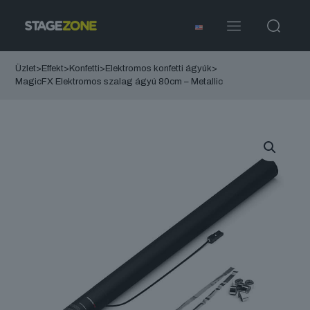
Üzlet
>
Effekt
>
Konfetti
>
Elektromos konfetti ágyúk
>
MagicFX Elektromos szalag ágyú 80cm – Metallic