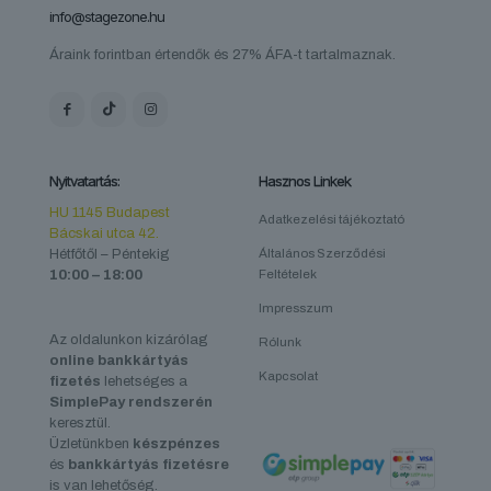
info@stagezone.hu
Áraink forintban értendők és 27% ÁFA-t tartalmaznak.
Nyitvatartás:
Hasznos Linkek
HU 1145 Budapest
Adatkezelési tájékoztató
Bácskai utca 42.
Hétfőtől – Péntekig
Általános Szerződési
10:00 – 18:00
Feltételek
Impresszum
Az oldalunkon kizárólag
Rólunk
online bankkártyás
Kapcsolat
fizetés
lehetséges a
SimplePay rendszerén
keresztül.
Üzletünkben
készpénzes
és
bankkártyás fizetésre
is van lehetőség.