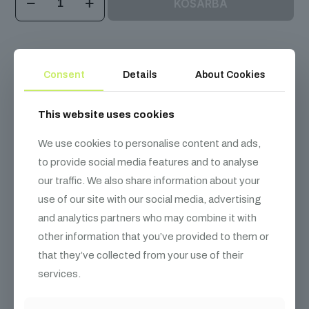
KOSÁRBA
Elektromos
szalag
ágyú
80cm
-
Leírás
További információk
Metallic
Consent
Details
About Cookies
mennyiség
This website uses cookies
MagicFX Elektromos szalag ágyú 80cm – Metallic
We use cookies to personalise content and ads,
16-20 m kilövési távolsággal, 180 g lángálló anyaggal.
to provide social media features and to analyse
our traffic. We also share information about your
A metál színű töltet PVC alapú anyagból készül, így biológiailag
nem lebomló!
use of our site with our social media, advertising
and analytics partners who may combine it with
A MAGIC FX egy vezető, hollandiai székhelyű speciális effekt
(SFX)
márka
, amelyet 1995-ben alapítottak. Fő tevékenysége a
other information that you’ve provided to them or
magas minőségű, biztonságos és innovatív berendezések
that they’ve collected from your use of their
tervezése és gyártása, például konfetti-, CO₂-, láng- és füstgépek
fesztiválok, klubok és nagyszabású koncertek számára. A márka
services.
prémium mérnöki megoldásairól és fenntarthatósági törekvéseiről
ismert, ideértve a biológiailag lebomló konfettit és a