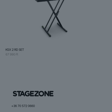
KSX 2 RD SET
67 990
Ft
+36 70 572 0660