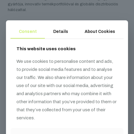
gyártója, innovatív termékportfólióval és globális disztribúciós
hálózattal.
Consent
Details
About Cookies
Kapcsolódó
termékek
This website uses cookies
We use cookies to personalise content and ads,
to provide social media features and to analyse
our traffic. We also share information about your
use of our site with our social media, advertising
and analytics partners who may combine it with
other information that you’ve provided to them or
that they’ve collected from your use of their
services.