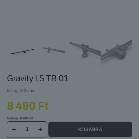
Gravity LS TB 01
50 kg, Ø 35 mm
8 490
Ft
Nettó ár:
6 685
Ft
Gravity
KOSÁRBA
LS
TB