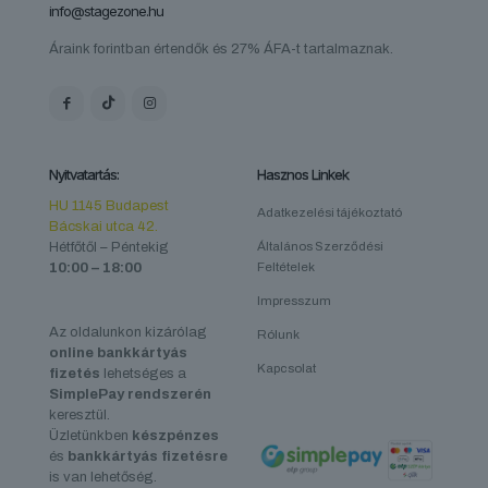
info@stagezone.hu
Áraink forintban értendők és 27% ÁFA-t tartalmaznak.
Nyitvatartás:
Hasznos Linkek
HU 1145 Budapest
Adatkezelési tájékoztató
Bácskai utca 42.
Hétfőtől – Péntekig
Általános Szerződési
10:00 – 18:00
Feltételek
Impresszum
Az oldalunkon kizárólag
Rólunk
online bankkártyás
Kapcsolat
fizetés
lehetséges a
SimplePay rendszerén
keresztül.
Üzletünkben
készpénzes
és
bankkártyás fizetésre
is van lehetőség.