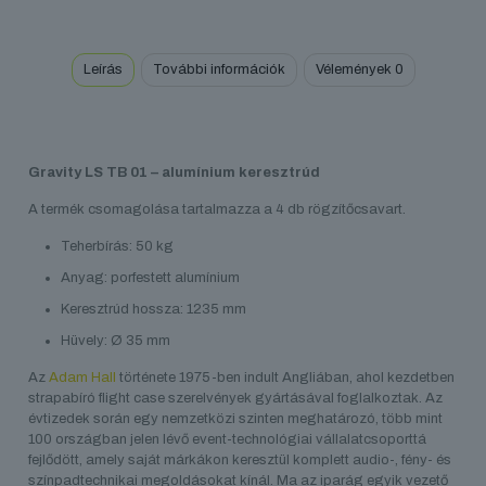
01
mennyiség
Leírás
További információk
Vélemények
0
Gravity LS TB 01 – alumínium keresztrúd
A termék csomagolása tartalmazza a 4 db rögzítőcsavart.
Teherbírás: 50 kg
Anyag: porfestett alumínium
Keresztrúd hossza: 1235 mm
Hüvely: Ø 35 mm
Az
Adam Hall
története 1975-ben indult Angliában, ahol kezdetben
strapabíró flight case szerelvények gyártásával foglalkoztak. Az
évtizedek során egy nemzetközi szinten meghatározó, több mint
100 országban jelen lévő event-technológiai vállalatcsoporttá
fejlődött, amely saját márkákon keresztül komplett audio-, fény- és
színpadtechnikai megoldásokat kínál. Ma az iparág egyik vezető