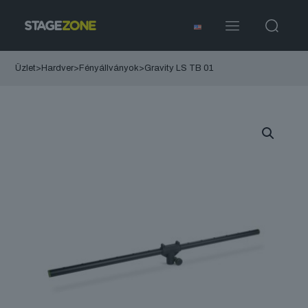
Üzlet
>
Hardver
>
Fényállványok
>
Gravity LS TB 01