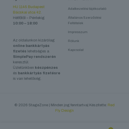
HU 1145 Budapest
Adatkezelési tájékoztató
Bácskai utca 42.
Hétfőtől – Péntekig
Általános Szerződési
10:00 – 18:00
Feltételek
Impresszum
Az oldalunkon kizárólag
Rólunk
online bankkártyás
Kapcsolat
fizetés
lehetséges a
SimplePay rendszerén
keresztül.
Üzletünkben
készpénzes
és
bankkártyás fizetésre
is van lehetőség.
© 2026 StageZone | Minden jog fenntartva| Készítette:
Red
Fly Design