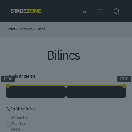
Üzlet
>
Hardver
>
Bilincs
Bilincs
Szűrés ár szerint
1990
7590
Gyártók szűrése
Adam Hall
Duratruss
FOS