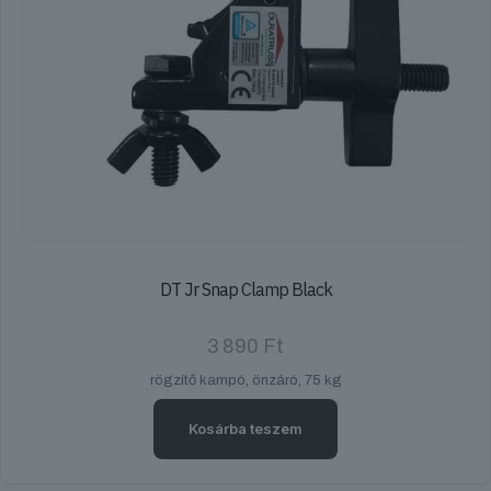
DT Jr Snap Clamp Black
3 890
Ft
rögzítő kampó, önzáró, 75 kg
Kosárba teszem