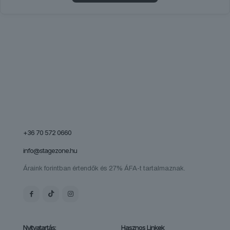
+36 70 572 0660
info@stagezone.hu
Áraink forintban értendők és 27% ÁFA-t tartalmaznak.
Nyitvatartás:
Hasznos Linkek