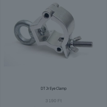
DT Jr Eye Clamp
3 190
Ft