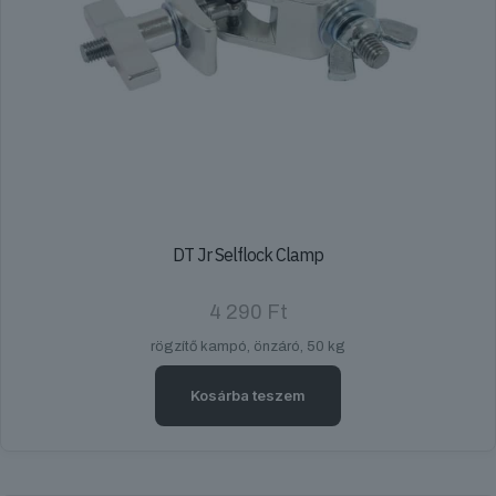
DT Jr Selflock Clamp
4 290
Ft
rögzítő kampó, önzáró, 50 kg
Kosárba teszem