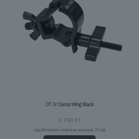
DT Jr Clamp Wing Black
2 790
Ft
rögzítő bilincs szárnyas anyával, 75 kg