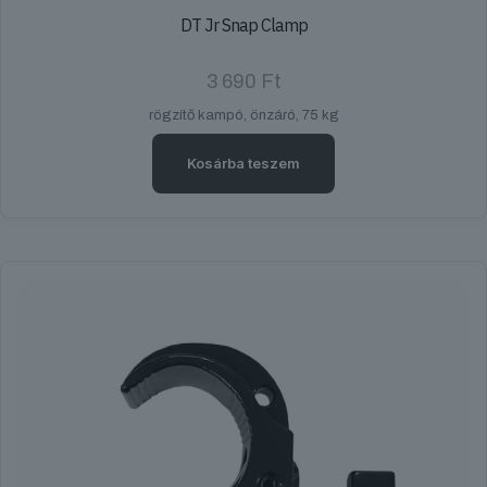
DT Jr Snap Clamp
3 690
Ft
rögzítő kampó, önzáró, 75 kg
Kosárba teszem