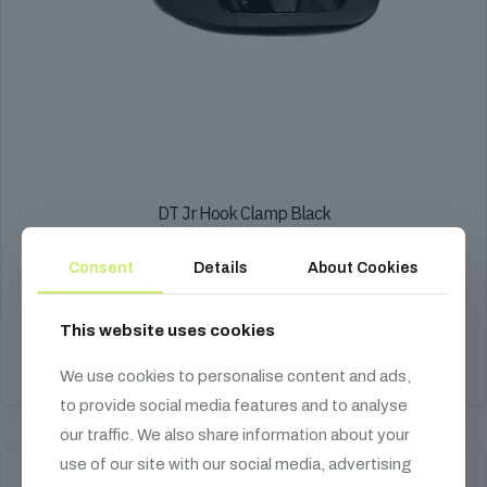
DT Jr Hook Clamp Black
5 190
Ft
Consent
Details
About Cookies
rögzítő kampó, 75 kg
This website uses cookies
Kosárba teszem
We use cookies to personalise content and ads,
to provide social media features and to analyse
our traffic. We also share information about your
use of our site with our social media, advertising