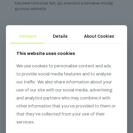
készletet tartsanak fent, így standard a termékek mindig
gyorsan elérhetők.
Consent
Details
About Cookies
Kapcsolódó
termékek
This website uses cookies
We use cookies to personalise content and ads,
to provide social media features and to analyse
our traffic. We also share information about your
use of our site with our social media, advertising
and analytics partners who may combine it with
other information that you’ve provided to them or
that they’ve collected from your use of their
services.