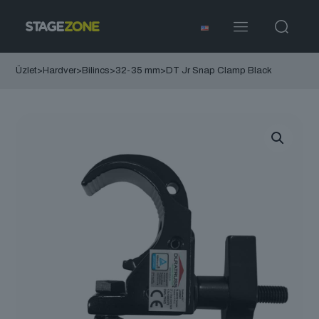
Üzlet
>
Hardver
>
Bilincs
>
32-35 mm
>
DT Jr Snap Clamp Black