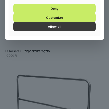
Deny
Customize
Allow all
DURASTAGE Színpadkorlát rögzítő
10 000
Ft