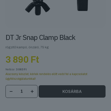
DT Jr Snap Clamp Black
rögzítő kampó, önzáró, 75 kg
3 890
Ft
Nettó ár:
3 063
Ft
Alacsony készlet, kérlek rendelés előtt vedd fel a kapcsolatot
ügyfélszolgálatunkkal!
DT
KOSÁRBA
Jr
Snap
Clamp
Black
mennyiség