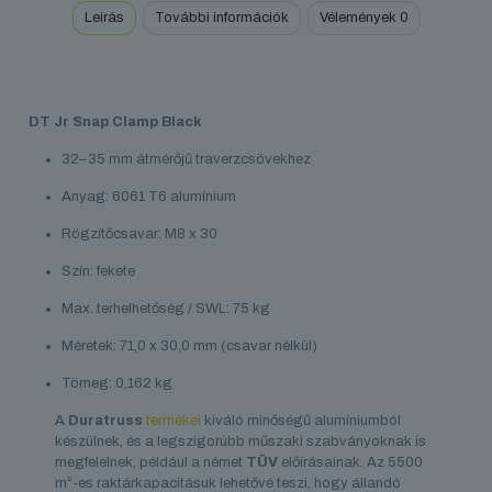
Leírás
További információk
Vélemények
0
DT Jr Snap Clamp Black
32–35 mm átmérőjű traverzcsövekhez
Anyag: 6061 T6 alumínium
Rögzítőcsavar: M8 x 30
Szín: fekete
Max. terhelhetőség / SWL: 75 kg
Méretek: 71,0 x 30,0 mm (csavar nélkül)
Tömeg: 0,162 kg
A
Duratruss
termékei
kiváló minőségű alumíniumból
készülnek, és a legszigorúbb műszaki szabványoknak is
megfelelnek, például a német
TÜV
előírásainak. Az 5500
m²-es raktárkapacitásuk lehetővé teszi, hogy állandó