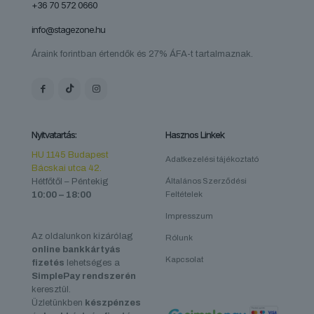
+36 70 572 0660
info@stagezone.hu
Áraink forintban értendők és 27% ÁFA-t tartalmaznak.
Nyitvatartás:
Hasznos Linkek
HU 1145 Budapest
Adatkezelési tájékoztató
Bácskai utca 42.
Hétfőtől – Péntekig
Általános Szerződési
10:00 – 18:00
Feltételek
Impresszum
Az oldalunkon kizárólag
Rólunk
online bankkártyás
Kapcsolat
fizetés
lehetséges a
SimplePay rendszerén
keresztül.
Üzletünkben
készpénzes