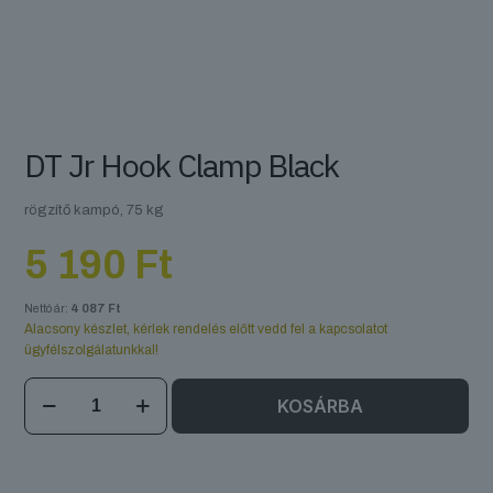
DT Jr Hook Clamp Black
rögzítő kampó, 75 kg
5 190
Ft
Nettó ár:
4 087
Ft
Alacsony készlet, kérlek rendelés előtt vedd fel a kapcsolatot
ügyfélszolgálatunkkal!
DT
KOSÁRBA
Jr
Hook
Clamp
Black
mennyiség