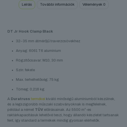
Leírás
További információk
Vélemények
0
DT Jr Hook Clamp Black
32–35 mm átmérőjű traverzcsövekhez
Anyag: 6061 T6 alumínium
Rögzítőcsavar: M10, 30 mm
Szín: fekete
Max. terhelhetőség: 75 kg
Tömeg: 0,216 kg
A
Duratruss
termékei
kiváló minőségű alumíniumból készülnek,
és a legszigorúbb műszaki szabványoknak is megfelelnek,
például a német
TÜV
előírásainak. Az 5500 m²-es
raktárkapacitásuk lehetővé teszi, hogy állandó készletet tartsanak
fent, így standard a termékek mindig gyorsan elérhetők.