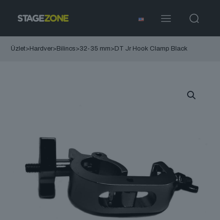
Üzlet
>
Hardver
>
Bilincs
>
32-35 mm
>
DT Jr Hook Clamp Black