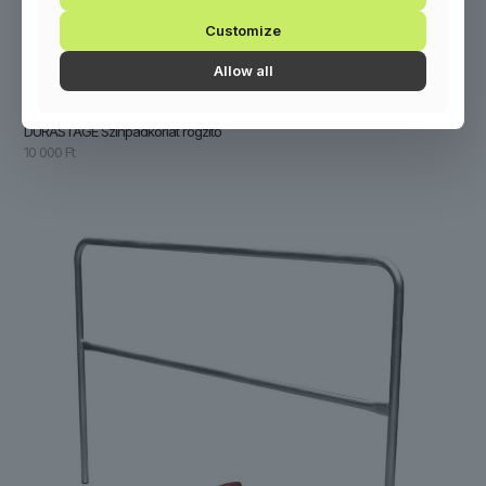
Customize
Allow all
DURASTAGE Színpadkorlát rögzítő
10 000
Ft